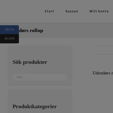
Fortsätt
till
Start
Kassan
Mitt konto
innehållet
SEK kr
Udendørs rollup
dk DKK
Sök produkter
Udendørs r
Produktkategorier