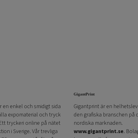
GigantPrint
r en enkel och smidigt sida
Gigantprint är en helhetslev
älla expomaterial och tryck
den grafiska branschen på 
 Ett tryckeri online på nätet
nordiska marknaden.
on i Sverige. Vår trevliga
www.gigantprint.se
. Bola