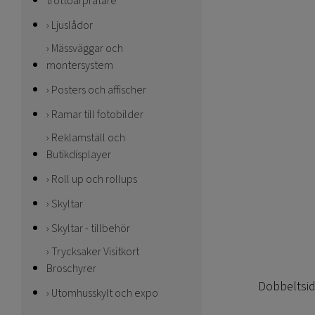
trottoarpratare
Ljuslådor
Mässväggar och
montersystem
Posters och affischer
Ramar till fotobilder
Reklamställ och
Butikdisplayer
Roll up och rollups
Skyltar
Skyltar - tillbehör
Trycksaker Visitkort
Broschyrer
Dobbeltside
Utomhusskylt och expo