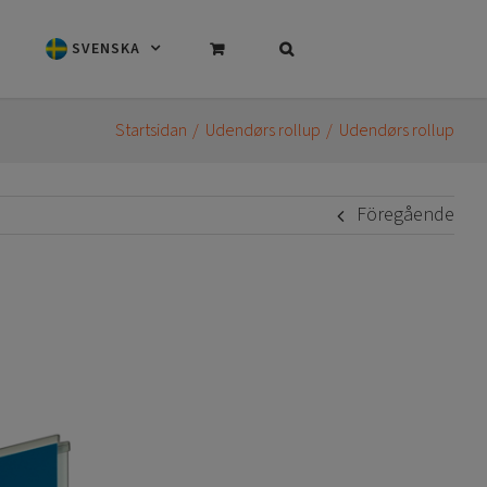
SVENSKA
Startsidan
Udendørs rollup
Udendørs rollup
Föregående