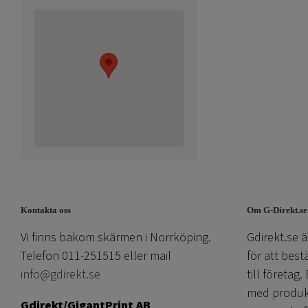
Kontakta oss
Om G-Direkt.se
Vi finns bakom skärmen i Norrköping.
Gdirekt.se ä
Telefon 011-251515 eller mail
för att best
info@gdirekt.se
till företag.
med produkti
Gdirekt/GigantPrint AB