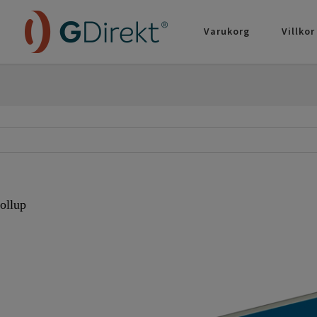
Varukorg
Villkor
ollup