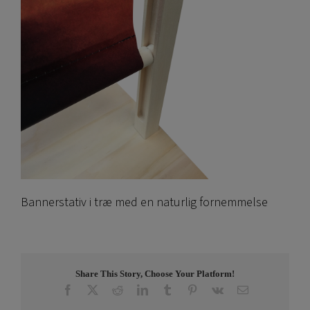
Bannerstativ i træ med en naturlig fornemmelse
Share This Story, Choose Your Platform!
Facebook
X
Reddit
LinkedIn
Tumblr
Pinterest
Vk
E-
post