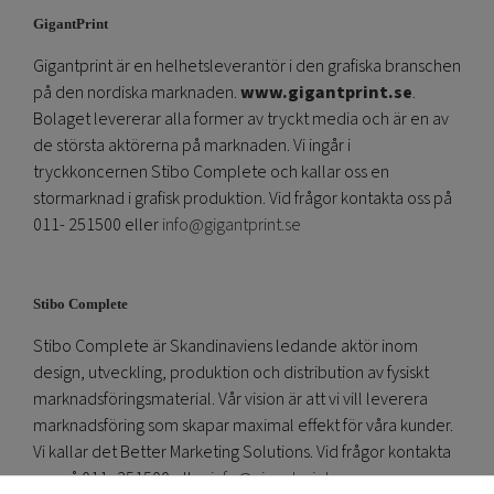
GigantPrint
Gigantprint är en helhetsleverantör i den grafiska branschen
på den nordiska marknaden.
www.gigantprint.se
.
Bolaget levererar alla former av tryckt media och är en av
de största aktörerna på marknaden. Vi ingår i
tryckkoncernen Stibo Complete och kallar oss en
stormarknad i grafisk produktion. Vid frågor kontakta oss på
011- 251500 eller
info@gigantprint.se
Stibo Complete
Stibo Complete är Skandinaviens ledande aktör inom
design, utveckling, produktion och distribution av fysiskt
marknadsföringsmaterial. Vår vision är att vi vill leverera
marknadsföring som skapar maximal effekt för våra kunder.
Vi kallar det Better Marketing Solutions. Vid frågor kontakta
oss på 011- 251500 eller
info@gigantprint.se