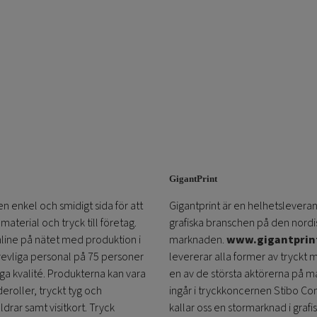
GigantPrint
en enkel och smidigt sida för att
Gigantprint är en helhetsleveran
aterial och tryck till företag.
grafiska branschen på den nordi
online på nätet med produktion i
marknaden.
www.gigantprin
trevliga personal på 75 personer
levererar alla former av tryckt 
öga kvalité. Produkterna kan vara
en av de största aktörerna på m
eroller, tryckt tyg och
ingår i tryckkoncernen Stibo C
ldrar samt visitkort. Tryck
kallar oss en stormarknad i grafi