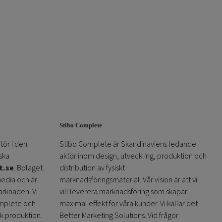
Stibo Complete
tör i den
Stibo Complete är Skandinaviens ledande
ska
aktör inom design, utveckling, produktion och
t.se
. Bolaget
distribution av fysiskt
media och är
marknadsföringsmaterial. Vår vision är att vi
arknaden. Vi
vill leverera marknadsföring som skapar
omplete och
maximal effekt för våra kunder. Vi kallar det
sk produktion.
Better Marketing Solutions. Vid frågor