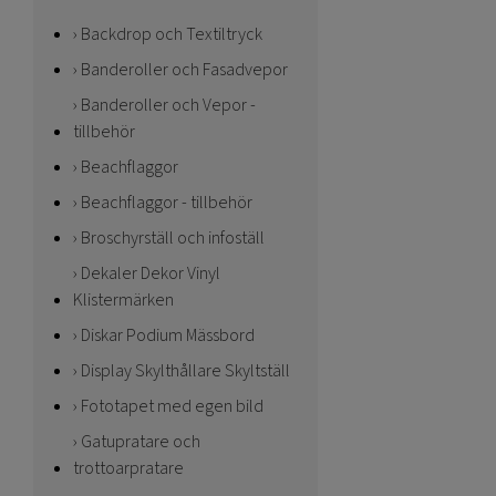
Backdrop och Textiltryck
Banderoller och Fasadvepor
Banderoller och Vepor -
tillbehör
Beachflaggor
Beachflaggor - tillbehör
Broschyrställ och infoställ
Dekaler Dekor Vinyl
Klistermärken
Diskar Podium Mässbord
Display Skylthållare Skyltställ
Fototapet med egen bild
Gatupratare och
trottoarpratare