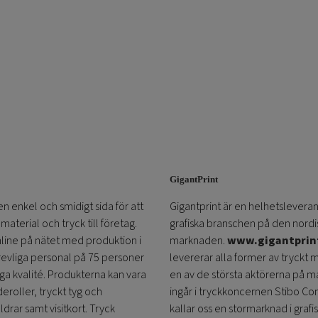
GigantPrint
en enkel och smidigt sida för att
Gigantprint är en helhetsleveran
aterial och tryck till företag.
grafiska branschen på den nordi
online på nätet med produktion i
marknaden.
www.gigantprin
trevliga personal på 75 personer
levererar alla former av tryckt 
öga kvalité. Produkterna kan vara
en av de största aktörerna på m
eroller, tryckt tyg och
ingår i tryckkoncernen Stibo C
ldrar samt visitkort. Tryck
kallar oss en stormarknad i grafi