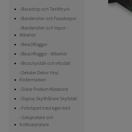
Backdrop och Textiltryck
Banderoller och Fasadvepor
Banderoller och Vepor -
tillbehör
Beachflaggor
Beachflaggor - tillbehör
Broschyrställ och infoställ
Dekaler Dekor Vinyl
Klistermärken
Diskar Podium Mässbord
Display Skylthållare Skyltställ
Fototapet med egen bild
Gatupratare och
trottoarpratare