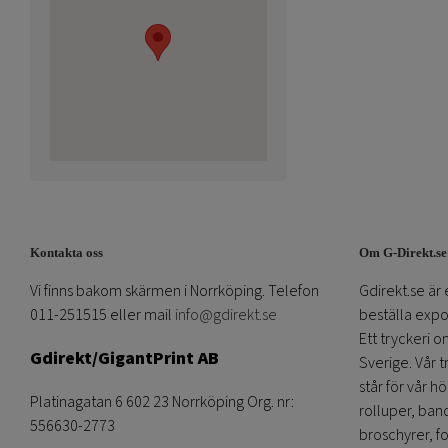
Kontakta oss
Om G-Direkt.se
Vi finns bakom skärmen i Norrköping. Telefon
Gdirekt.se är 
011-251515 eller mail
info@gdirekt.se
beställa expom
Ett tryckeri 
Gdirekt/GigantPrint AB
Sverige. Vår 
står för vår h
Platinagatan 6 602 23 Norrköping Org. nr:
rolluper, band
556630-2773
broschyrer, fo