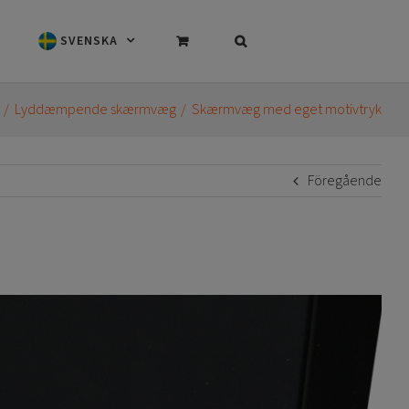
SVENSKA
Lyddæmpende skærmvæg
Skærmvæg med eget motivtryk
Föregående