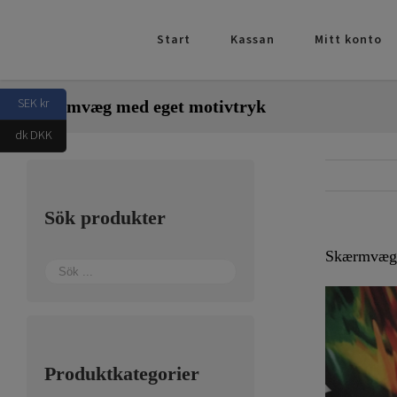
Fortsätt
till
Start
Kassan
Mitt konto
innehållet
SEK kr
Skærmvæg med eget motivtryk
dk DKK
Sök produkter
Skærmvæg 
Produktkategorier