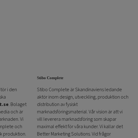
Stibo Complete
tör i den
Stibo Complete är Skandinaviens ledande
ska
aktör inom design, utveckling, produktion och
t.se
. Bolaget
distribution av fysiskt
media och är
marknadsföringsmaterial. Vår vision är att vi
arknaden. Vi
vill leverera marknadsföring som skapar
omplete och
maximal effekt för våra kunder. Vi kallar det
sk produktion.
Better Marketing Solutions. Vid frågor