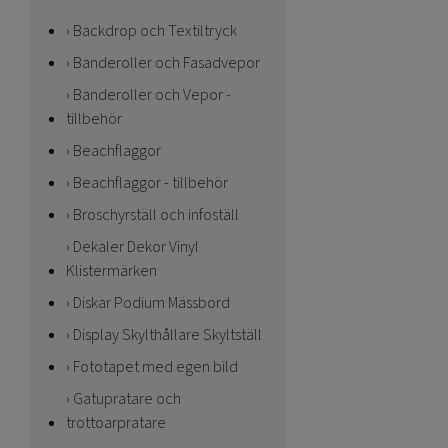
Backdrop och Textiltryck
Banderoller och Fasadvepor
Banderoller och Vepor -
tillbehör
Beachflaggor
Beachflaggor - tillbehör
Broschyrställ och infoställ
Dekaler Dekor Vinyl
Klistermärken
Diskar Podium Mässbord
Display Skylthållare Skyltställ
Fototapet med egen bild
Gatupratare och
trottoarpratare