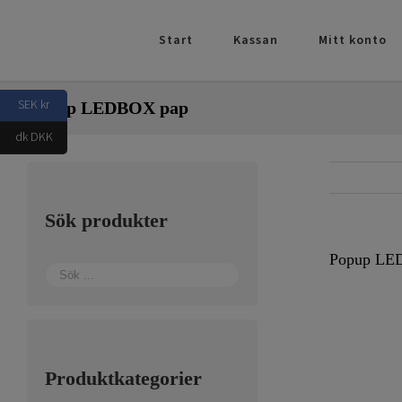
Fortsätt
till
Start
Kassan
Mitt konto
innehållet
SEK kr
Popup LEDBOX pap
dk DKK
Sök produkter
Popup LE
Produktkategorier