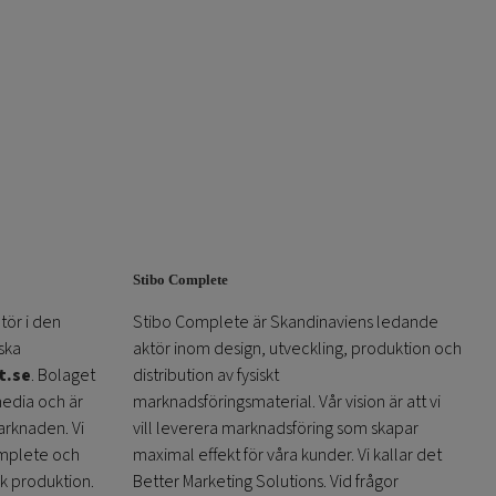
Stibo Complete
tör i den
Stibo Complete är Skandinaviens ledande
ska
aktör inom design, utveckling, produktion och
t.se
. Bolaget
distribution av fysiskt
media och är
marknadsföringsmaterial. Vår vision är att vi
arknaden. Vi
vill leverera marknadsföring som skapar
omplete och
maximal effekt för våra kunder. Vi kallar det
sk produktion.
Better Marketing Solutions. Vid frågor