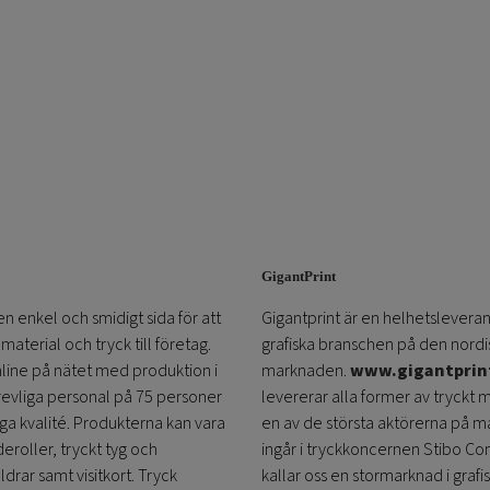
GigantPrint
en enkel och smidigt sida för att
Gigantprint är en helhetsleveran
aterial och tryck till företag.
grafiska branschen på den nordi
online på nätet med produktion i
marknaden.
www.gigantprin
trevliga personal på 75 personer
levererar alla former av tryckt 
öga kvalité. Produkterna kan vara
en av de största aktörerna på m
eroller, tryckt tyg och
ingår i tryckkoncernen Stibo C
ldrar samt visitkort. Tryck
kallar oss en stormarknad i grafi