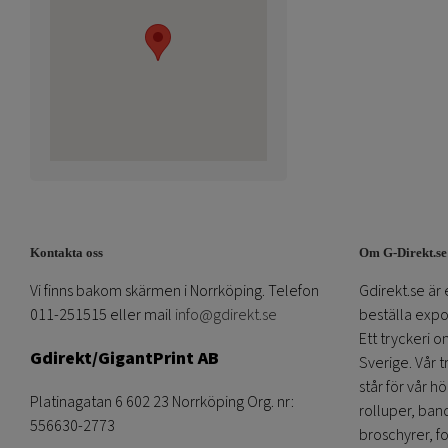
Kontakta oss
Om G-Direkt.se
Vi finns bakom skärmen i Norrköping. Telefon
Gdirekt.se är 
011-251515 eller mail
info@gdirekt.se
beställa expom
Ett tryckeri 
Gdirekt/GigantPrint AB
Sverige. Vår 
står för vår h
Platinagatan 6 602 23 Norrköping Org. nr:
rolluper, band
556630-2773
broschyrer, fo