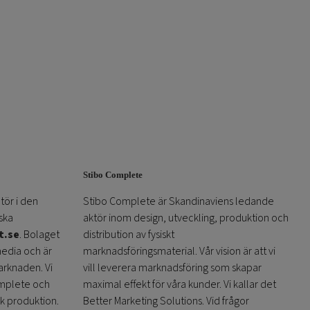
Stibo Complete
tör i den
Stibo Complete är Skandinaviens ledande
ska
aktör inom design, utveckling, produktion och
t.se
. Bolaget
distribution av fysiskt
media och är
marknadsföringsmaterial. Vår vision är att vi
arknaden. Vi
vill leverera marknadsföring som skapar
omplete och
maximal effekt för våra kunder. Vi kallar det
sk produktion.
Better Marketing Solutions. Vid frågor