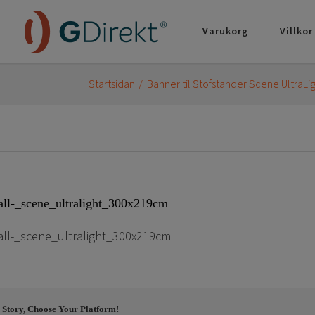
Varukorg
Villkor
Startsidan
Banner til Stofstander Scene UltraLi
ll-_scene_ultralight_300x219cm
ll-_scene_ultralight_300x219cm
 Story, Choose Your Platform!