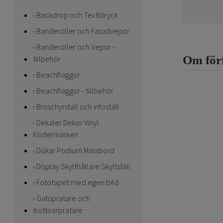
Backdrop och Textiltryck
Banderoller och Fasadvepor
Banderoller och Vepor -
Om för
tillbehör
Beachflaggor
Beachflaggor - tillbehör
Broschyrställ och infoställ
Dekaler Dekor Vinyl
Klistermärken
Diskar Podium Mässbord
Display Skylthållare Skyltställ
Fototapet med egen bild
Gatupratare och
trottoarpratare