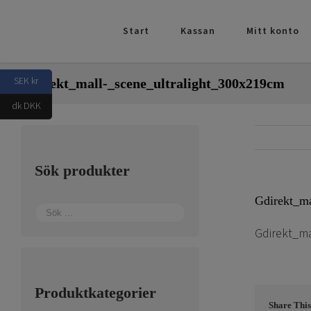
Fortsätt
till
Start
Kassan
Mitt konto
innehållet
SEK kr
Gdirekt_mall-_scene_ultralight_300x219cm
dk DKK
Sök produkter
Gdirekt_ma
Gdirekt_ma
Produktkategorier
Share This