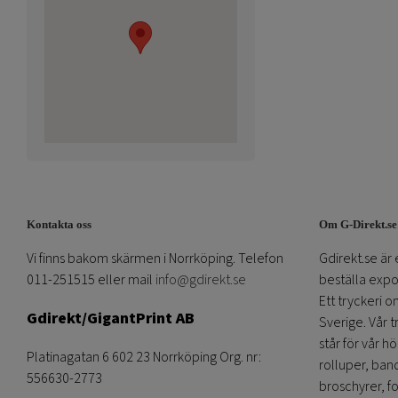
Kontakta oss
Om G-Direkt.se
Vi finns bakom skärmen i Norrköping. Telefon
Gdirekt.se är 
011-251515 eller mail
info@gdirekt.se
beställa expom
Ett tryckeri 
Gdirekt/GigantPrint AB
Sverige. Vår 
står för vår h
Platinagatan 6 602 23 Norrköping Org. nr:
rolluper, band
556630-2773
broschyrer, fo