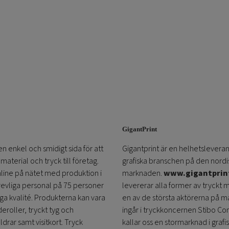
GigantPrint
en enkel och smidigt sida för att
Gigantprint är en helhetsleveran
aterial och tryck till företag.
grafiska branschen på den nordi
online på nätet med produktion i
marknaden.
www.gigantprin
trevliga personal på 75 personer
levererar alla former av tryckt 
öga kvalité. Produkterna kan vara
en av de största aktörerna på m
eroller, tryckt tyg och
ingår i tryckkoncernen Stibo C
ldrar samt visitkort. Tryck
kallar oss en stormarknad i grafi