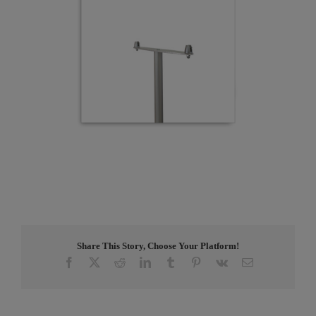
Share This Story, Choose Your Platform!
Facebook
X
Reddit
LinkedIn
Tumblr
Pinterest
Vk
E-
post