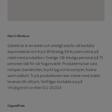
Om G-Direkt.se
Gdirekt.se är en enkel och smidigt sida för att beställa
expomaterial och tryck till företag. Ett tryckeri online på
nätet med produktion i Sverige. Vår trevliga personal på 75
personer står för vår höga kvalité. Produkterna kan vara
rolluper, banderoller, tryckt tyg och broschyrer, foldrar
samt visitkort. Tryck produktionen sker online med snabb
leverans till rätt pris. Vid frågor kontakta oss på
info@gdirekt.se
eller 011-251515
GigantPrint