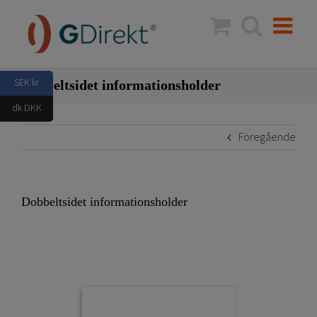
Fortsätt
till
innehållet
SEK kr
Dobbeltsidet informationsholder
dk DKK
Föregående
Dobbeltsidet informationsholder