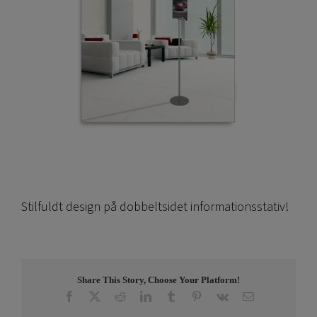
Stilfuldt design på dobbeltsidet informationsstativ!
Share This Story, Choose Your Platform!
Facebook
X
Reddit
LinkedIn
Tumblr
Pinterest
Vk
E-
post