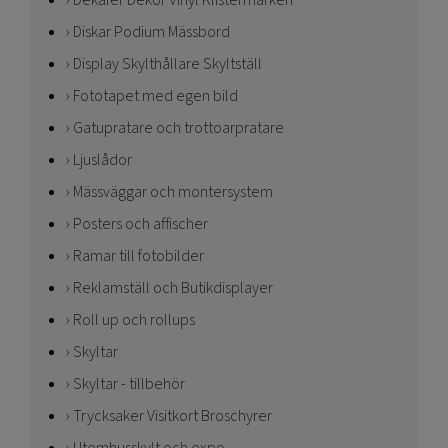
Dekaler Dekor Vinyl Klistermärken
Diskar Podium Mässbord
Display Skylthållare Skyltställ
Fototapet med egen bild
Gatupratare och trottoarpratare
Ljuslådor
Mässväggar och montersystem
Posters och affischer
Ramar till fotobilder
Reklamställ och Butikdisplayer
Roll up och rollups
Skyltar
Skyltar - tillbehör
Trycksaker Visitkort Broschyrer