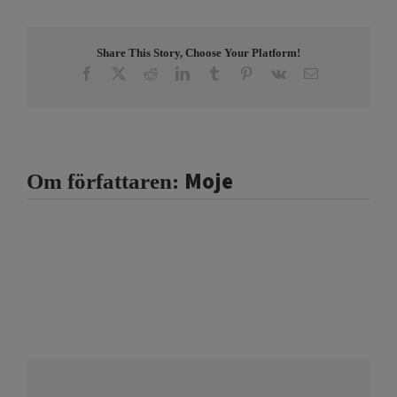
Share This Story, Choose Your Platform!
Facebook
X
Reddit
LinkedIn
Tumblr
Pinterest
Vk
E-
post
Moje
Om författaren: