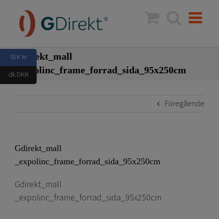
Fortsätt
till
innehållet
Gdirekt_mall
SEK kr
_expolinc_frame_forrad_sida_95x250cm
dk DKK
Föregående
Gdirekt_mall
_expolinc_frame_forrad_sida_95x250cm
Gdirekt_mall
_expolinc_frame_forrad_sida_95x250cm