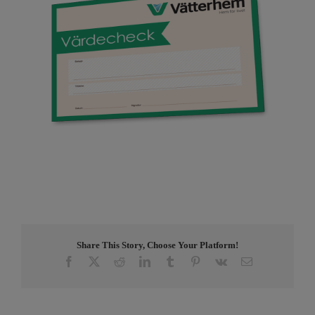
Share This Story, Choose Your Platform!
Facebook
X
Reddit
LinkedIn
Tumblr
Pinterest
Vk
E-
post