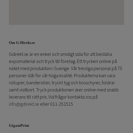
Om G-Direkt.se
Gdirekt.se är en enkel och smidigt sida för att beställa
expomaterial och tryck till företag. Ett tryckeri online på
nätet med produktion i Sverige. Vår trevliga personal på 75
personer står för vår höga kvalité. Produkterna kan vara
rolluper, banderoller, tryckt tyg och broschyrer, foldrar
samt visitkort. Tryck produktionen sker online med snabb
leverans till rätt pris. Vid frågor kontakta oss på
info@gdirekt.se
eller 011-251515
GigantPrint