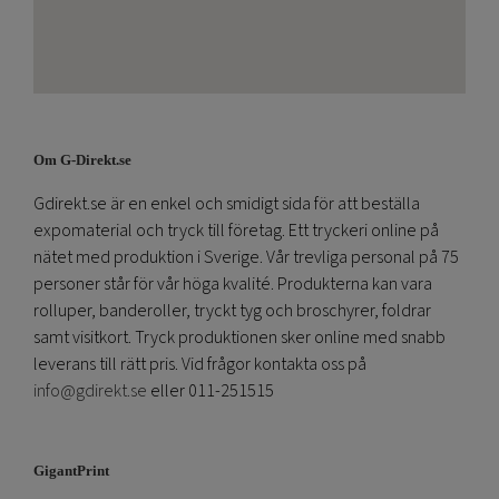
Om G-Direkt.se
Gdirekt.se är en enkel och smidigt sida för att beställa
expomaterial och tryck till företag. Ett tryckeri online på
nätet med produktion i Sverige. Vår trevliga personal på 75
personer står för vår höga kvalité. Produkterna kan vara
rolluper, banderoller, tryckt tyg och broschyrer, foldrar
samt visitkort. Tryck produktionen sker online med snabb
leverans till rätt pris. Vid frågor kontakta oss på
info@gdirekt.se
eller 011-251515
GigantPrint