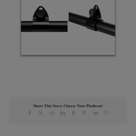
Share This Story, Choose Your Platform!
Facebook
X
Reddit
LinkedIn
Tumblr
Pinterest
Vk
E-
post