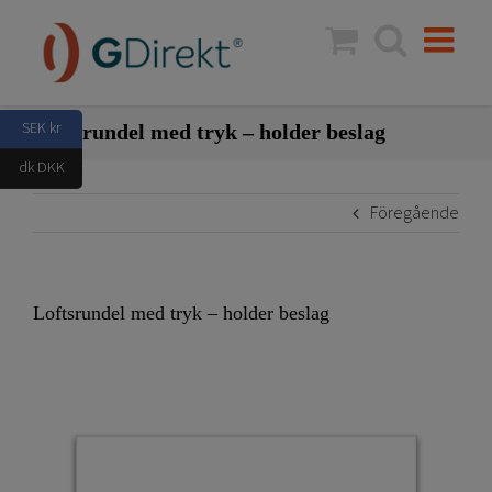
Fortsätt
till
innehållet
SEK kr
Loftsrundel med tryk – holder beslag
dk DKK
Föregående
Loftsrundel med tryk – holder beslag