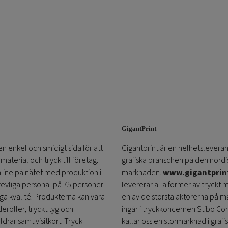
GigantPrint
en enkel och smidigt sida för att
Gigantprint är en helhetsleveran
aterial och tryck till företag.
grafiska branschen på den nordi
online på nätet med produktion i
marknaden.
www.gigantprin
trevliga personal på 75 personer
levererar alla former av tryckt 
öga kvalité. Produkterna kan vara
en av de största aktörerna på m
eroller, tryckt tyg och
ingår i tryckkoncernen Stibo C
ldrar samt visitkort. Tryck
kallar oss en stormarknad i grafi