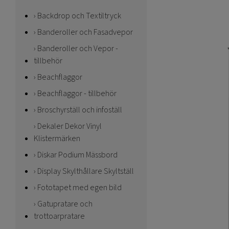
Backdrop och Textiltryck
Banderoller och Fasadvepor
Banderoller och Vepor -
tillbehör
Beachflaggor
Beachflaggor - tillbehör
Broschyrställ och infoställ
Dekaler Dekor Vinyl
Klistermärken
Diskar Podium Mässbord
Display Skylthållare Skyltställ
Fototapet med egen bild
Gatupratare och
trottoarpratare