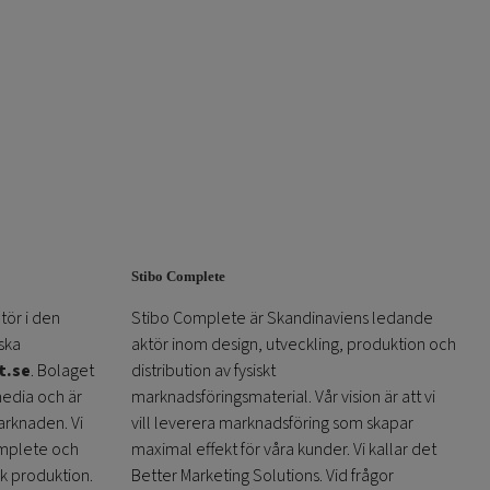
Stibo Complete
tör i den
Stibo Complete är Skandinaviens ledande
ska
aktör inom design, utveckling, produktion och
t.se
. Bolaget
distribution av fysiskt
media och är
marknadsföringsmaterial. Vår vision är att vi
arknaden. Vi
vill leverera marknadsföring som skapar
omplete och
maximal effekt för våra kunder. Vi kallar det
sk produktion.
Better Marketing Solutions. Vid frågor