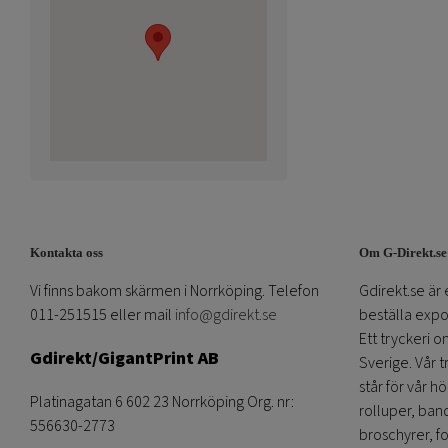
Kontakta oss
Om G-Direkt.se
Vi finns bakom skärmen i Norrköping. Telefon
Gdirekt.se är 
011-251515 eller mail
info@gdirekt.se
beställa expom
Ett tryckeri 
Gdirekt/GigantPrint AB
Sverige. Vår 
står för vår h
Platinagatan 6 602 23 Norrköping Org. nr:
rolluper, band
556630-2773
broschyrer, fo