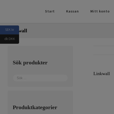
Fortsätt
till
Start
Kassan
Mitt konto
innehållet
SEK kr
Linkwall
dk DKK
Sök produkter
Linkwall
Produktkategorier