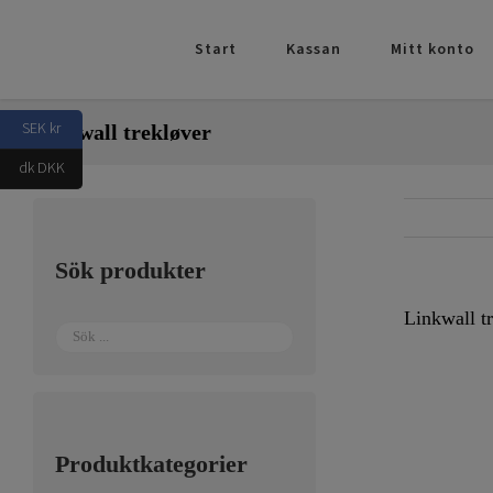
Fortsätt
till
Start
Kassan
Mitt konto
innehållet
SEK kr
Linkwall trekløver
dk DKK
Sök produkter
Linkwall t
Produktkategorier