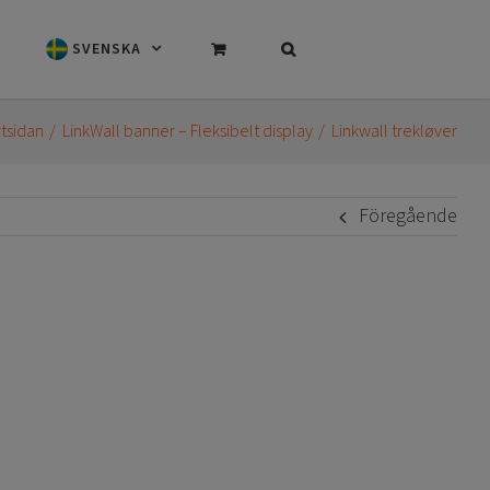
SVENSKA
rtsidan
LinkWall banner – Fleksibelt display
Linkwall trekløver
Föregående