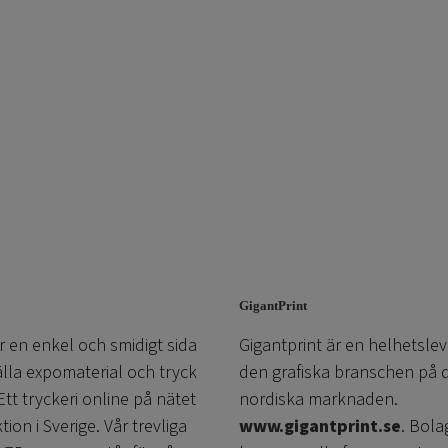
GigantPrint
r en enkel och smidigt sida
Gigantprint är en helhetslev
älla expomaterial och tryck
den grafiska branschen på 
 Ett tryckeri online på nätet
nordiska marknaden.
on i Sverige. Vår trevliga
www.gigantprint.se
. Bola