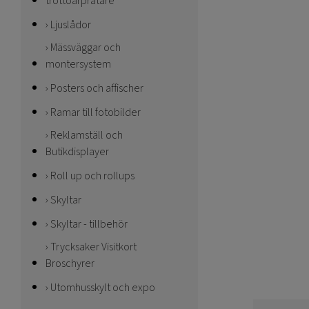
trottoarpratare
Ljuslådor
Mässväggar och
montersystem
Posters och affischer
Ramar till fotobilder
Reklamställ och
Butikdisplayer
Roll up och rollups
Skyltar
Skyltar - tillbehör
Trycksaker Visitkort
Broschyrer
Utomhusskylt och expo