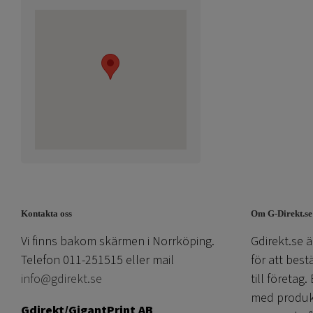
Kontakta oss
Om G-Direkt.se
Vi finns bakom skärmen i Norrköping.
Gdirekt.se ä
Telefon 011-251515 eller mail
för att best
info@gdirekt.se
till företag.
med produkti
Gdirekt/GigantPrint AB