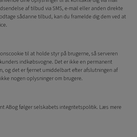
anvende dine oplysninger til at kontakte dig via mail
sendelse af tilbud via SMS, e-mail eller anden direkte
modtage sådanne tilbud, kan du framelde dig dem ved at
ce.
nscookie til at holde styr på brugerne, så serveren
ge kunders indkøbsvogne. Det er ikke en permanent
, og det er fjernet umiddelbart efter afslutningen af
ikke nogen oplysninger om brugere.
int ABog følger selskabets integritetspolitik. Læs mere