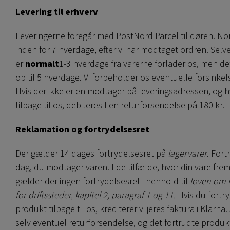
Levering til erhverv
Leveringerne foregår med PostNord Parcel til døren. Nor
inden for 7 hverdage, efter vi har modtaget ordren. Selve
er
normalt
1-3 hverdage fra varerne forlader os, men de
op til 5 hverdage. Vi forbeholder os eventuelle forsinkel
Hvis der ikke er en modtager på leveringsadressen, og 
tilbage til os, debiteres I en returforsendelse på 180 kr.
Reklamation og fortrydelsesret
Der gælder 14 dages fortrydelsesret på
lagervarer
. Fort
dag, du modtager varen. I de tilfælde, hvor din vare frem
gælder der ingen fortrydelsesret i henhold til
loven om f
for driftssteder, kapitel 2, paragraf 1 og 11.
Hvis du fortry
produkt tilbage til os, krediterer vi jeres faktura i Klar
selv eventuel returforsendelse, og det fortrudte produkt 