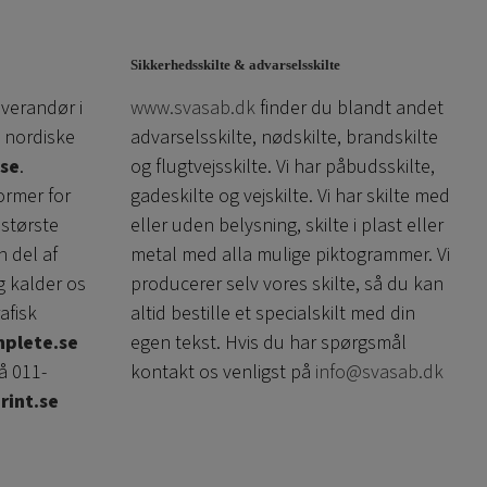
Sikkerhedsskilte & advarselsskilte
everandør i
www.svasab.dk
finder du blandt andet
 nordiske
advarselsskilte, nødskilte, brandskilte
se
.
og flugtvejsskilte. Vi har påbudsskilte,
ormer for
gadeskilte og vejskilte. Vi har skilte med
 største
eller uden belysning, skilte i plast eller
n del af
metal med alla mulige piktogrammer. Vi
g kalder os
producerer selv vores skilte, så du kan
afisk
altid bestille et specialskilt med din
plete.se
egen tekst. Hvis du har spørgsmål
å 011-
kontakt os venligst på
info@svasab.dk
rint.se