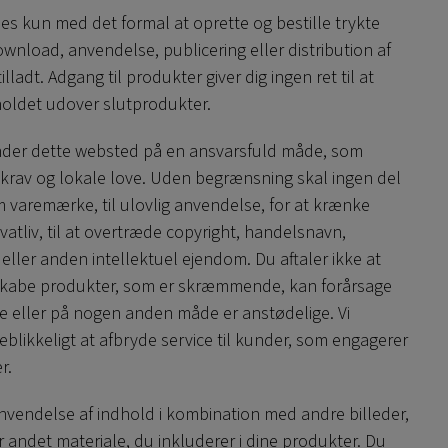
es kun med det formal at oprette og bestille trykte
nload, anvendelse, publicering eller distribution af
lladt. Adgang til produkter giver dig ingen ret til at
oldet udover slutprodukter.
ender dette websted på en ansvarsfuld måde, som
 krav og lokale love. Uden begrænsning skal ingen del
 varemærke, til ulovlig anvendelse, for at krænke
ivatliv, til at overtræde copyright, handelsnavn,
ler anden intellektuel ejendom. Du aftaler ikke at
 skabe produkter, som er skræmmende, kan forårsage
 eller på nogen anden måde er anstødelige. Vi
jeblikkeligt at afbryde service til kunder, som engagerer
r.
anvendelse af indhold i kombination med andre billeder,
ler andet materiale, du inkluderer i dine produkter. Du