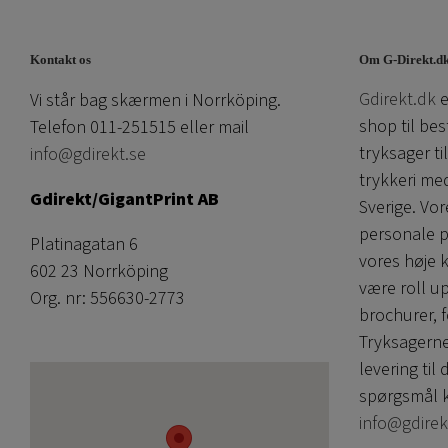
Kontakt os
Om G-Direkt.d
Gdirekt.dk
e
Vi står bag skærmen i Norrköping.
shop til bes
Telefon 011-251515 eller mail
tryksager ti
info@gdirekt.se
trykkeri me
Gdirekt/GigantPrint AB
Sverige. V
personale p
Platinagatan 6
vores høje 
602 23 Norrköping
være roll u
Org. nr: 556630-2773
brochurer, f
Tryksagerne
levering til 
spørgsmål k
info@gdirek