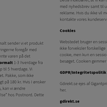
Dette indebærer, at vi kan 
med nyhedsbrev samt til ud
reklame. Hvis du ikke vil 
kontakte vores kundeservi
Cookies
Webstedet bruger en sessio
rmalt sender vi et produkt
ikke forveksler forskelli
eringerne foregår med
cookie, men kun en session
ente varen på det
besøget. Cookien gemmer 
ormalt
1-3 hverdage fra
 til 5 hverdage. Vi
GDPR/Integritetspolitik
et. Pakke, som ikke
gt på 180 kr. Hvis I ønsker
Gdirekt.se ejes af Gigantpr
a, kan vi ændre
her.
se” hos Postnord. Dette
gdirekt.se