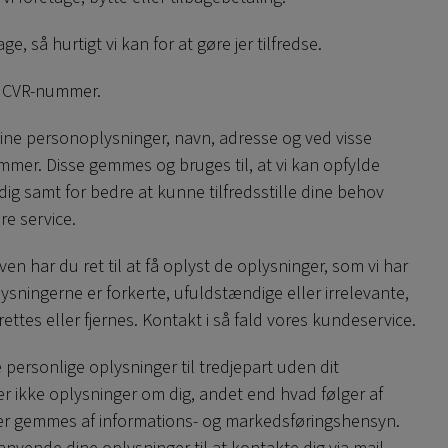
age, så hurtigt vi kan for at gøre jer tilfredse.
r CVR-nummer.
dine personoplysninger, navn, adresse og ved visse
er. Disse gemmes og bruges til, at vi kan opfylde
 dig samt for bedre at kunne tilfredsstille dine behov
e service.
en har du ret til at få oplyst de oplysninger, som vi har
lysningerne er forkerte, ufuldstændige eller irrelevante,
ttes eller fjernes. Kontakt i så fald vores kundeservice.
 personlige oplysninger til tredjepart uden dit
er ikke oplysninger om dig, andet end hvad følger af
ger gemmes af informations- og markedsføringshensyn.