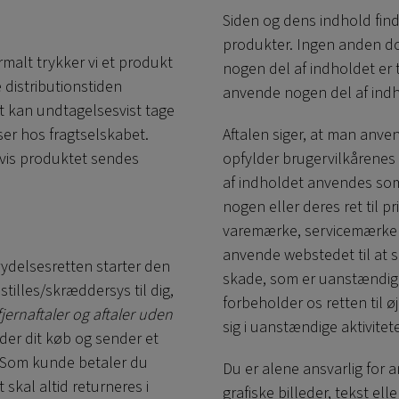
Siden og dens indhold find
produkter. Ingen anden dow
malt trykker vi et produkt
nogen del af indholdet er ti
 distributionstiden
anvende nogen del af indh
t kan undtagelsesvist tage
ser hos fragtselskabet.
Aftalen siger, at man anv
hvis produktet sendes
opfylder brugervilkårenes
af indholdet anvendes som
nogen eller deres ret til pr
varemærke, servicemærke el
anvende webstedet til at
rydelsesretten starter den
skade, som er uanstændige
stilles/skræddersys til dig,
forbeholder os retten til ø
jernaftaler og aftaler uden
sig i uanstændige aktivitete
der dit køb og sender et
na. Som kunde betaler du
Du er alene ansvarlig for 
skal altid returneres i
grafiske billeder, tekst el