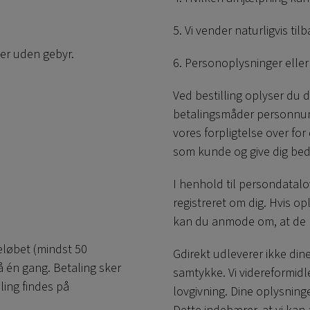
5. Vi vender naturligvis tilb
er uden gebyr.
6. Personoplysninger elle
Ved bestilling oplyser du 
betalingsmåder personnumm
vores forpligtelse over for
som kunde og give dig bedr
I henhold til persondatalov
registreret om dig. Hvis op
kan du anmode om, at de re
eløbet (mindst 50
Gdirekt udleverer ikke dine
å én gang. Betaling sker
samtykke. Vi videreformidl
ling findes på
lovgivning. Dine oplysnin