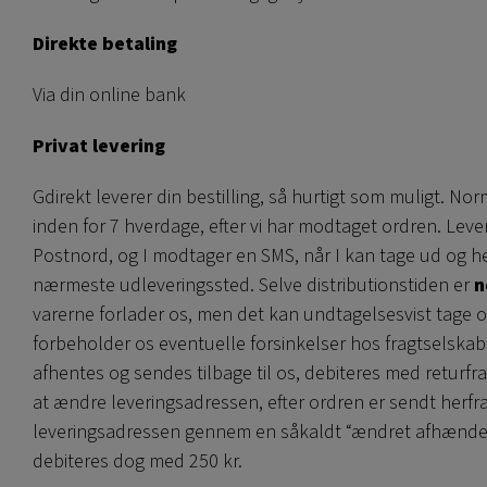
Direkte betaling
Via din online bank
Privat levering
Gdirekt leverer din bestilling, så hurtigt som muligt. No
inden for 7 hverdage, efter vi har modtaget ordren. Lev
Postnord, og I modtager en SMS, når I kan tage ud og h
nærmeste udleveringssted. Selve distributionstiden er
n
varerne forlader os, men det kan undtagelsesvist tage op
forbeholder os eventuelle forsinkelser hos fragtselskab
afhentes og sendes tilbage til os, debiteres med returfra
at ændre leveringsadressen, efter ordren er sendt herfr
leveringsadressen gennem en såkaldt “ændret afhændel
debiteres dog med 250 kr.