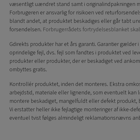
væsentligt uændret stand samt i originalindpakningen 
Forbrugeren er ansvarlig for risikoen ved returforsendel
blandt andet, at produktet beskadiges eller går tabt un
forsendelsen.
Forbrugerrådets fortrydelsesblanket ska
Gdirekts produkter har et års garanti. Garantier gælde
oprindelige fejl, dvs. fejl som fandtes i produktet ved le
produkter eller produkter, der er beskadiget ved ankom
ombyttes gratis.
Kontrollér produktet, inden det monteres. Ekstra omko
arbejdstid, materiale eller lignende, som eventuelt kan 
montere beskadiget, mangelfuldt eller defekt produkt, be
Vi erstatter heller ikke fejlagtige monteringer af ikke-de
eventuel tvist følges almindeligt reklamationsnævns anb