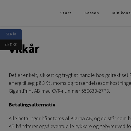
Skip
to
Start
Kassen
Min kont
content
SEK kr
Vilkår
dk DKK
Det er enkelt, sikkert og trygt at handle hos gdirekt.se! 
energitillæg på 3 %, moms og forsendelsesomkostninger. 
GigantPrint AB med CVR-nummer 556630-2773.
Betalingsalternativ
Alle betalinger håndteres af Klarna AB, og de står som 
AB håndterer også eventuelle rykkere og gebyrer ved for