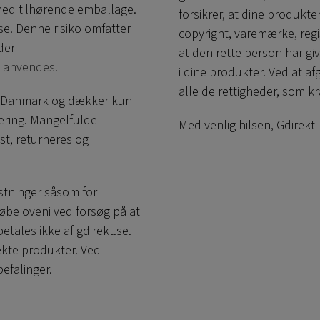
med tilhørende emballage.
forsikrer, at dine produkte
se. Denne risiko omfatter
copyright, varemærke, reg
der
at den rette person har giv
l anvendes.
i dine produkter. Ved at af
alle de rettigheder, som kr
r i Danmark og dækker kun
vering. Mangelfulde
Med venlig hilsen, Gdirekt
st, returneres og
stninger såsom for
løbe oveni ved forsøg på at
tales ikke af gdirekt.se.
fekte produkter. Ved
efalinger.