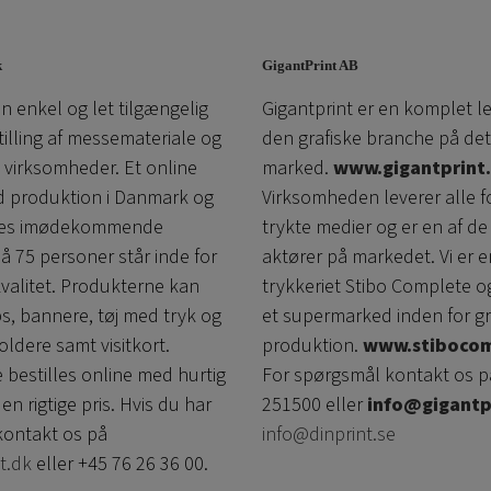
k
GigantPrint AB
n enkel og let tilgængelig
Gigantprint er en komplet l
tilling af messemateriale og
den grafiske branche på det
l virksomheder. Et online
marked.
www.gigantprint.
d produktion i Danmark og
Virksomheden leverer alle f
ores imødekommende
trykte medier og er en af ​​de
å 75 personer står inde for
aktører på markedet. Vi er e
kvalitet. Produkterne kan
trykkeriet Stibo Complete o
ps, bannere, tøj med tryk og
et supermarked inden for gr
oldere samt visitkort.
produktion.
www.stibocom
 bestilles online med hurtig
For spørgsmål kontakt os p
den rigtige pris. Hvis du har
251500 eller
info@gigantp
ontakt os på
info@dinprint.se
t.dk
eller +45 76 26 36 00.