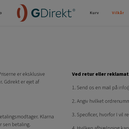
o
Kurv
Vilkår
Priserne er eksklusive
Ved retur eller reklama
Gdirekt er ejet af
1. Send os en mail på
info
2. Angiv hvilket ordrenumm
3. Specificer, hvorfor I vil r
betalingsmodtager. Klarna
 sen betaling.
4. Hvilken afhjælpning kan 