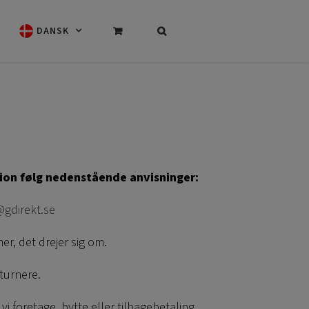
DANSK
tion følg nedenstående anvisninger:
@gdirekt.se
er, det drejer sig om.
eturnere.
vi foretage, bytte eller tilbagebetaling.