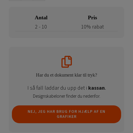
Fabric
System
Antal
Pris
antal
2 - 10
10% rabat
Har du et dokument klar til tryk?
I så fall laddar du upp det i
kassan
.
Designskabeloner finder du nedenfor.
NEJ, JEG HAR BRUG FOR HJÆLP AF EN
GRAFIKER