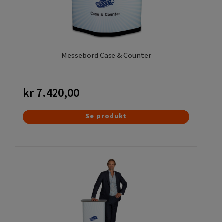
og størrelser. Vi kan levere alle varianter til en vellykket
fremvisning eller udstilling på messen, i butikscentret eller i
butikken. Profilerne er 110 cm lange, og der fås også
retvinklede hjørneprofiler i robust aluminium. Systemet kan
have en højde fra 115 cm til hele 290 cm inklusive fødderne.
Messebord Case & Counter
Kontakt os for at få hjælp til andre størrelser og former
på
info@gdirekt.se
eller +46 (0)11-251515. Vi har mange
års erfaring med trykning af store billedvægge og
kr
7.420,00
messedisplays. Vi kan også hjælpe med opstilling på
messen, hvis I har brug for det.
Dette
Se produkt
vare
Messedisplay Fabric System bruges ofte på messer og
udstillinger af virksomheder. Det er imidlertid muligt at lave
har
hele vægge, hvis man skal opbygge en hel popup-butik
flere
eller demonstration for et varemærke eller nyt produkt. Det
varianter.
er almindeligvis i butikscentre og andre steder, hvor der
Mulighederne
færdes mange mennesker.
kan
vælges