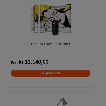
Mulighederne
kan
vælges
på
varesiden
Pop Up Travel Case Buet
kr
12.140,00
Fra:
Dette
Se produkt
vare
har
flere
varianter.
Mulighederne