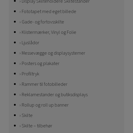
Display Skilteholdere Skiltestander
Fototapet med eget billede
Gade- og fortovsskilte
Klistermærker, Vinyl og Folie
Ljuslådor
Messevægge og displaysystemer
Posters og plakater
Profiltryk
Rammer til fotobilleder
Reklamestander og butiksdisplays
Rollup og roll up banner
Skilte
Skilte – tilbehør