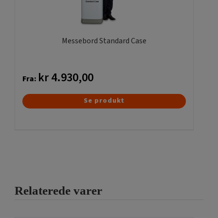
på
varesiden
Messebord Standard Case
kr
4.930,00
Fra:
Dette
Se produkt
vare
har
flere
varianter.
Mulighederne
kan
Relaterede varer
vælges
på