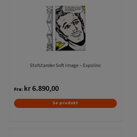
varesiden
Stofstander Soft Image – Expolinc
kr
6.890,00
Fra:
Dette
Se produkt
vare
har
flere
varianter.