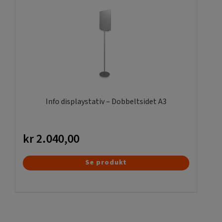
varianter.
Mulighederne
kan
vælges
på
varesiden
Info displaystativ – Dobbeltsidet A3
kr
2.040,00
Se produkt