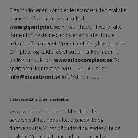
Gigantprint er en komplet leverandør i den grafiske
branche på det nordiske marked.
www.gigantprint.se
. Virksomheden leverer alle
former for trykte medier og er en af ​​de største
aktører på markedet. Vi er en del af trykkeriet Stibo
Complete og kalder os et supermarked inden for
grafisk produktion.
www.stibocomplete.se
For
spørgsmål kontakt os på 011-251500 eller
info@gigantprint.se
info@dinprint.se
Sikkerhedsskilte & advarselsskilte
www.svasab.dk
finder du blandt andet
advarselsskilte, nødskilte, brandskilte og
flugtvejsskilte. Vi har påbudsskilte, gadeskilte og
vejskilte. Vi har skilte med eller uden belysning,