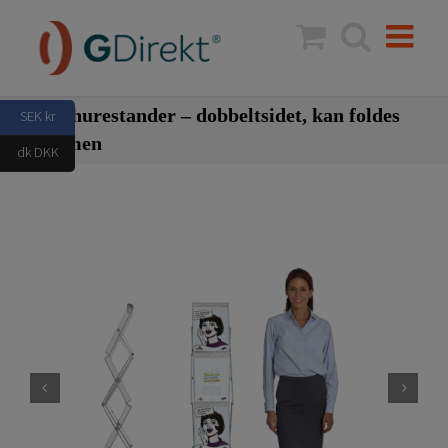
Skip
to
content
Brochurestander – dobbeltsidet, kan foldes
SEK kr
sammen
dk DKK