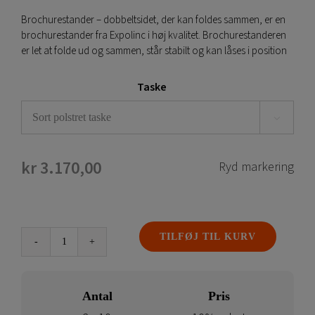
Brochurestander – dobbeltsidet, der kan foldes sammen, er en
brochurestander fra Expolinc i høj kvalitet. Brochurestanderen
er let at folde ud og sammen, står stabilt og kan låses i position
Taske

kr
3.170,00
Ryd markering
TILFØJ TIL KURV
Brochurestander
–
dobbeltsidet,
Antal
Pris
kan