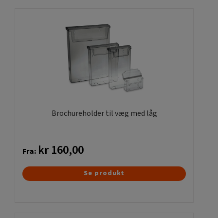
flere
varianter.
Mulighederne
kan
vælges
på
varesiden
Brochureholder til væg med låg
kr
160,00
Fra:
Dette
Se produkt
vare
har
flere