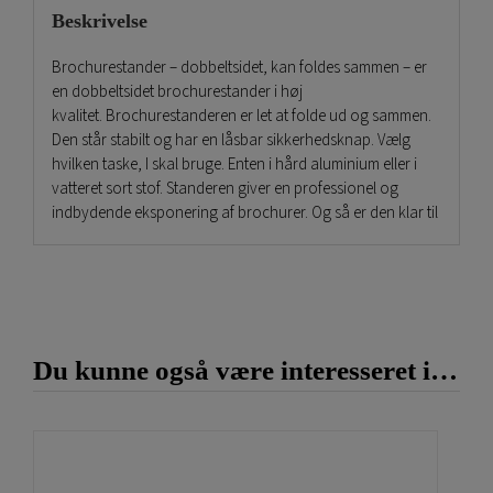
Beskrivelse
Brochurestander – dobbeltsidet, kan foldes sammen – er
en dobbeltsidet brochurestander i høj
kvalitet. Brochurestanderen er let at folde ud og sammen.
Den står stabilt og har en låsbar sikkerhedsknap. Vælg
hvilken taske, I skal bruge. Enten i hård aluminium eller i
vatteret sort stof. Standeren giver en professionel og
indbydende eksponering af brochurer. Og så er den klar til
anvendelse, så snart brochurerne er klar i rummene.
Folderne eller andre tryksager ligger beskyttet og bliver
ikke beskadiget. Dette er den perfekte måde at både udstille
og transportere trykte brochurer på. Har I brug for at
bestille tryksager, kan I gøre det
her.
Du kunne også være interesseret i…
Brochurestander – dobbeltsidet, kan foldes
sammen, til arenaer og hoteller
Den dobbeltsidede brochurestander, der kan foldes
sammen, er et profilerende supplement til dit eventmiljø og