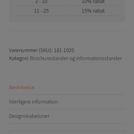
2 - 10
10% rabat
foldes
11 - 25
15% rabat
sammen
antal
Varenummer (SKU):
181-1020
Kategori:
Brochurestander og informationsstander
Beskrivelse
Yderligere information
Designskabeloner