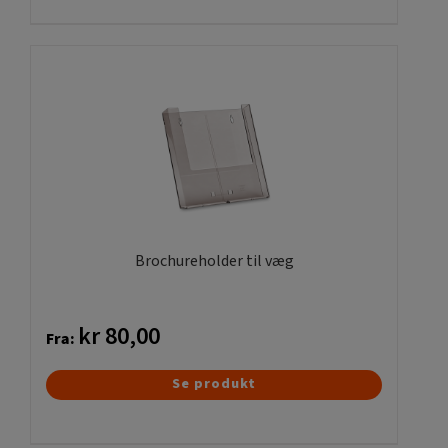
Brochureholder til væg
kr
80,00
Fra:
Dette
Se produkt
vare
har