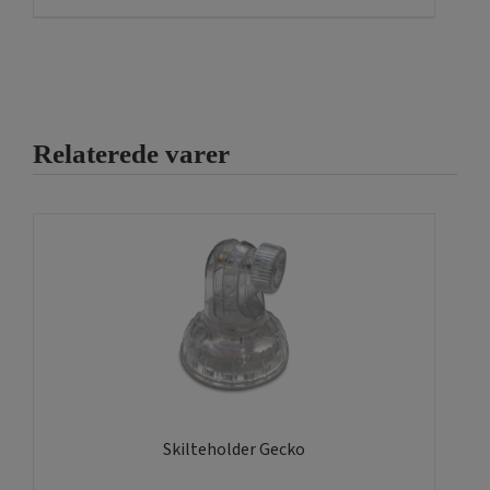
har
flere
varianter.
Mulighederne
kan
Relaterede varer
vælges
på
varesiden
Skilteholder Gecko