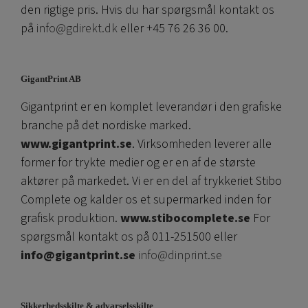
den rigtige pris. Hvis du har spørgsmål kontakt os
på
info@gdirekt.dk
eller +45 76 26 36 00.
GigantPrint AB
Gigantprint er en komplet leverandør i den grafiske
branche på det nordiske marked.
www.gigantprint.se
. Virksomheden leverer alle
former for trykte medier og er en af ​​de største
aktører på markedet. Vi er en del af trykkeriet Stibo
Complete og kalder os et supermarked inden for
grafisk produktion.
www.stibocomplete.se
For
spørgsmål kontakt os på 011-251500 eller
info@gigantprint.se
info@dinprint.se
Sikkerhedsskilte & advarselsskilte