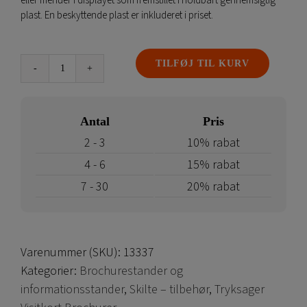
eller menuer i displayet som fremstillet i holdbart gennemsigtig
plast. En beskyttende plast er inkluderet i priset.
TILFØJ TIL KURV
Bordskilt
Menu
antal
Antal
Pris
2 - 3
10% rabat
4 - 6
15% rabat
7 - 30
20% rabat
Varenummer (SKU):
13337
Kategorier:
Brochurestander og
informationsstander
,
Skilte – tilbehør
,
Tryksager