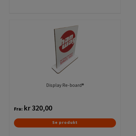
vare
har
flere
varianter.
Mulighederne
kan
vælges
på
varesiden
Display Re-board®
kr
320,00
Fra:
Dette
Se produkt
vare