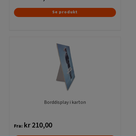
Dette
Se produkt
vare
har
flere
varianter.
Mulighederne
kan
vælges
på
varesiden
Borddisplay i karton
kr
210,00
Fra: