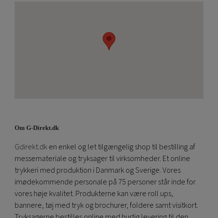
Om G-Direkt.dk
Gdirekt.dk
en enkel og let tilgængelig shop til bestilling af
messemateriale og tryksager til virksomheder. Et online
trykkeri med produktion i Danmark og Sverige. Vores
imødekommende personale på 75 personer står inde for
vores høje kvalitet. Produkterne kan være roll ups,
bannere, tøj med tryk og brochurer, foldere samt visitkort.
Tryksagerne bestilles online med hurtig levering til den