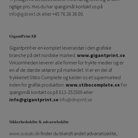
rigtige pris. Hvis du har spørgsmål kontakt os på
info@gdirekt.dk
eller +45 76 26 36 00.
GigantPrint AB
Gigantprint er en komplet leverandør i den grafiske
branche på det nordiske marked.
www.gigantprint.se
.
Virksomheden leverer alle former for trykte medier og er
en af ​​de største aktører på markedet. Vi er en del af
trykkeriet Stibo Complete og kalder os et supermarked
inden for grafisk produktion.
www.stibocomplete.se
For
spørgsmål kontakt os på 011-251500 eller
info@gigantprint.se
info@dinprint.se
Sikkerhedsskilte & advarselsskilte
www.svasab.dk
finder du blandt andet advarselsskilte,