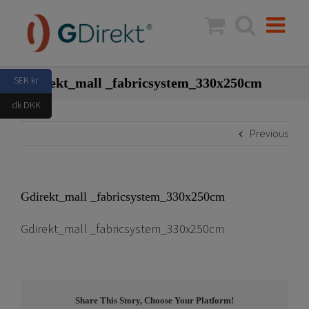
Skip
to
content
SEK kr
Gdirekt_mall _fabricsystem_330x250cm
dk DKK
Previous
Gdirekt_mall _fabricsystem_330x250cm
Gdirekt_mall _fabricsystem_330x250cm
Share This Story, Choose Your Platform!