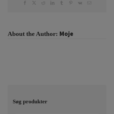
Facebook
X
Reddit
LinkedIn
Tumblr
Pinterest
Vk
Email
Moje
About the Author:
Søg produkter