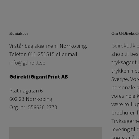
Kontakt os
Om G-Direkt.d
Gdirekt.dk
e
Vi står bag skærmen i Norrköping.
shop til bes
Telefon 011-251515 eller mail
tryksager ti
info@gdirekt.se
trykkeri me
Gdirekt/GigantPrint AB
Sverige. V
personale p
Platinagatan 6
vores høje 
602 23 Norrköping
være roll u
Org. nr: 556630-2773
brochurer, f
Tryksagerne
levering til 
spørgsmål k