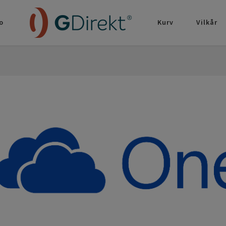
o
Kurv
Vilkår