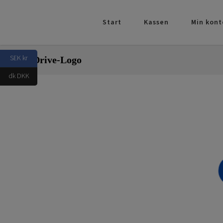
Skip
to
Start
Kassen
Min kont
content
SEK kr
OneDrive-Logo
dk DKK