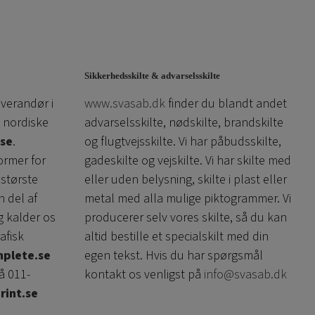
Sikkerhedsskilte & advarselsskilte
everandør i
www.svasab.dk
finder du blandt andet
 nordiske
advarselsskilte, nødskilte, brandskilte
se
.
og flugtvejsskilte. Vi har påbudsskilte,
ormer for
gadeskilte og vejskilte. Vi har skilte med
 største
eller uden belysning, skilte i plast eller
n del af
metal med alla mulige piktogrammer. Vi
g kalder os
producerer selv vores skilte, så du kan
afisk
altid bestille et specialskilt med din
plete.se
egen tekst. Hvis du har spørgsmål
å 011-
kontakt os venligst på
info@svasab.dk
rint.se