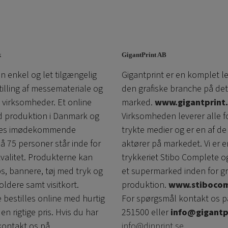
k
GigantPrint AB
n enkel og let tilgængelig
Gigantprint er en komplet l
tilling af messemateriale og
den grafiske branche på det
l virksomheder. Et online
marked.
www.gigantprint.
d produktion i Danmark og
Virksomheden leverer alle f
ores imødekommende
trykte medier og er en af ​​de
å 75 personer står inde for
aktører på markedet. Vi er e
kvalitet. Produkterne kan
trykkeriet Stibo Complete o
ps, bannere, tøj med tryk og
et supermarked inden for gr
oldere samt visitkort.
produktion.
www.stibocom
 bestilles online med hurtig
For spørgsmål kontakt os p
den rigtige pris. Hvis du har
251500 eller
info@gigantp
ontakt os på
info@dinprint.se