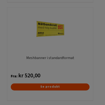
har
flere
varianter.
Mulighederne
kan
vælges
på
varesiden
Meshbanner i standardformat
kr
520,00
Fra:
Dette
Se produkt
vare
har