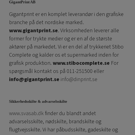
GigantPrint AB
Gigantprint er en komplet leverandør i den grafiske
branche på det nordiske marked.
www.gigantprint.se
. Virksomheden leverer alle
former for trykte medier og er en af ​​de største
aktører på markedet. Vi er en del af trykkeriet Stibo
Complete og kalder os et supermarked inden for
grafisk produktion.
www.stibocomplete.se
For
spørgsmål kontakt os på 011-251500 eller
info@gigantprint.se
info@dinprint.se
Sikkerhedsskilte & advarselsskilte
www.svasab.dk
finder du blandt andet
advarselsskilte, nødskilte, brandskilte og
flugtvejsskilte. Vi har påbudsskilte, gadeskilte og