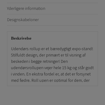
Yderligere information
Designskabeloner
Beskrivelse
Udendørs rollup er et bæredygtigt expo-stand!
Stilfuldt design, der primært er til visning af
beskeden i begge retninger! Den
udendørsrollupen vejer hele 15 kg og står godt
i vinden. En ekstra fordel er, at det er forsynet
med fjedre. Roll upen er optimal for dem, der
ønsker kvalitet til den rigtige pris. Størrelsen er
85 cm bred og 200 cm høj. Billederne er trykt
med den højeste kvalitet. Sort polstret taske er