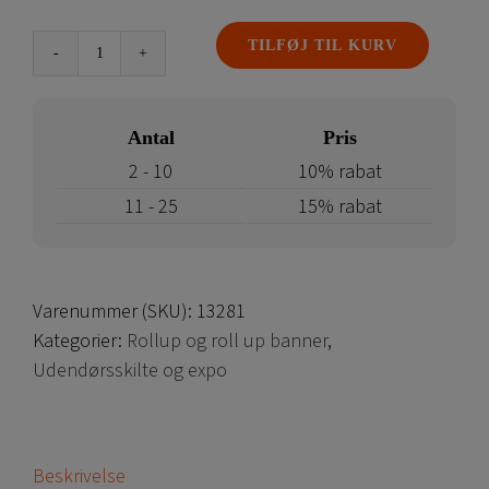
TILFØJ TIL KURV
Udendørs
rollup
antal
Antal
Pris
2 - 10
10% rabat
11 - 25
15% rabat
Varenummer (SKU):
13281
Kategorier:
Rollup og roll up banner
,
Udendørsskilte og expo
Beskrivelse