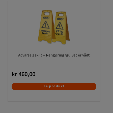
flere
varianter.
Mulighederne
kan
vælges
på
varesiden
Advarselsskilt – Rengøring/gulvet er vådt
kr
460,00
Se produkt