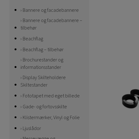
Bannere og facadebannere
Bannere og facadebannere –
tilbehør
Beachflag
Beachflag – tilbehør
Brochurestander og
informationsstander
Display Skilteholdere
Skiltestander
Fototapet med eget billede
Gade- og fortovsskilte
Klistermærker, Vinyl og Folie
Ljuslådor
Messevægge og