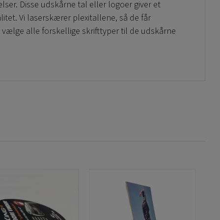
ser. Disse udskårne tal eller logoer giver et
itet. Vi laserskærer plexitallene, så de får
 vælge alle forskellige skrifttyper til de udskårne
s bruges til information og logoer til virksomhedens
bruges også typisk i indgangspartier, receptioner
 flot måde. Eksempelvis som numre på
som værelsesnumre på dørene med 3D-effekt. Samt
eksklusivt design.
ge tykkelser på vores akrylglas/plexiglas: 3 mm, 5
tørrelse er betydeligt større, hvis I skulle ønske
las eller akrylplast.
har spørgsmål, så send os en forespørgsel via e-mail
l os på telefonnummer +46 (0) 11-251515, så hjælper
isse Tal akryl plexiglas kan have alle former og