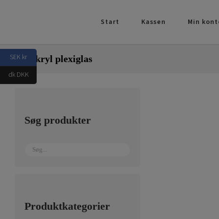
Skip
to
Start
Kassen
Min kont
content
SEK kr
Tal akryl plexiglas
dk DKK
Søg produkter
Produktkategorier