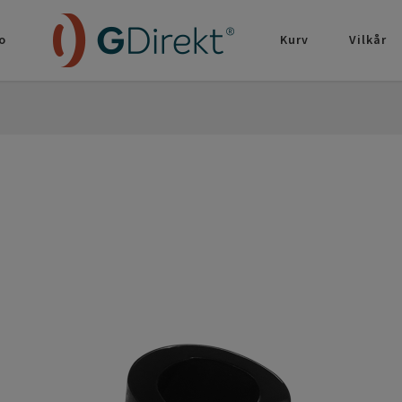
o
Kurv
Vilkår