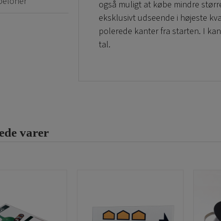
beloner
også muligt at købe mindre størrel
eksklusivt udseende i højeste kval
polerede kanter fra starten. I kan
tal.
Disse udskårne tal i 3D i plexigla
varemærker og kontorlokaler. De 
og hoteller for at vise vej på en
konferencerum, spa m.m. eller 
til udstillinger i butikker med et 
ede varer
Vi har som standard tre forskelli
mm samt 10 mm. Pladernes totale s
at bestille rigtig store tal i plexig
Hvis I har behov for hjælp eller 
til
info@gdirekt.se,
eller ring ti
vores dygtige projektledere jer. D