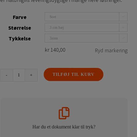
er naturligvis leveringsdygtige i mange flere løsninger.
Farve

Størrelse

Tykkelse

kr
140,00
Ryd markering
TILFØJ TIL KURV
Tal
akryl
plexiglas
antal
Har du et dokument klar til tryk?