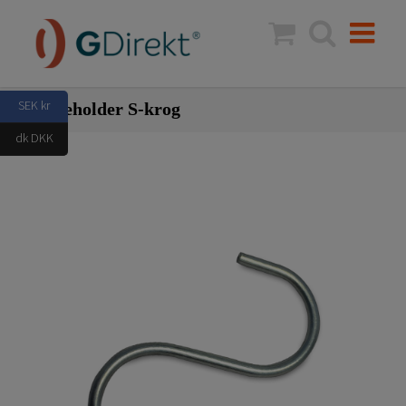
Skip
to
content
SEK kr
Skilteholder S-krog
dk DKK