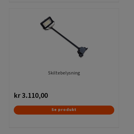
flere
varianter.
Mulighederne
kan
vælges
på
varesiden
Skiltebelysning
kr
3.110,00
Se produkt