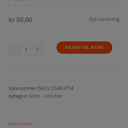
kr
50,00
Ryd markering
TILFØJ TIL KURV
Skilteholder
S-
krog
antal
Varenummer (SKU):
2749-2754
Kategori:
Skilte – tilbehør
Beskrivelse