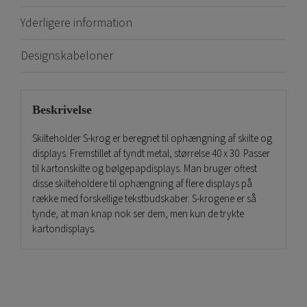
Yderligere information
Designskabeloner
Beskrivelse
Skilteholder S-krog er beregnet til ophængning af skilte og
displays. Fremstillet af tyndt metal, størrelse 40 x 30. Passer
til kartonskilte og bølgepapdisplays. Man bruger oftest
disse skilteholdere til ophængning af flere displays på
række med forskellige tekstbudskaber. S-krogene er så
tynde, at man knap nok ser dem, men kun de trykte
kartondisplays.
Se også vores andet
tilbehør til skilte
!