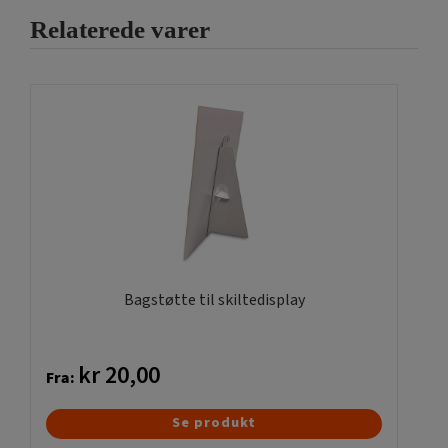
Relaterede varer
Bagstøtte til skiltedisplay
kr
20,00
Fra:
Dette
Se produkt