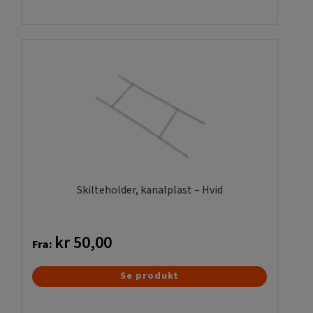
vare
har
flere
varianter.
Mulighederne
kan
vælges
på
varesiden
Skilteholder, kanalplast – Hvid
kr
50,00
Fra:
Dette
Se produkt
vare
har