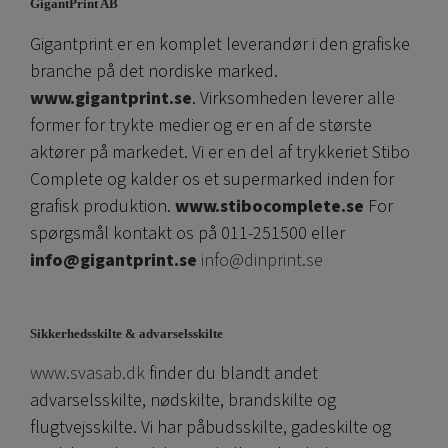
GigantPrint AB
Gigantprint er en komplet leverandør i den grafiske
branche på det nordiske marked.
www.gigantprint.se
. Virksomheden leverer alle
former for trykte medier og er en af ​​de største
aktører på markedet. Vi er en del af trykkeriet Stibo
Complete og kalder os et supermarked inden for
grafisk produktion.
www.stibocomplete.se
For
spørgsmål kontakt os på 011-251500 eller
info@gigantprint.se
info@dinprint.se
Sikkerhedsskilte & advarselsskilte
www.svasab.dk
finder du blandt andet
advarselsskilte, nødskilte, brandskilte og
flugtvejsskilte. Vi har påbudsskilte, gadeskilte og