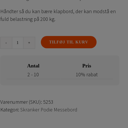
Håndter så du kan bære klapbord, der kan modstå en
fuld belastning på 200 kg.
TILFØJ TIL KURV
Sammenklappeligt
eventbord
–
Antal
Pris
messebord
2 - 10
10% rabat
antal
Varenummer (SKU):
5253
Kategori:
Skranker Podie Messebord