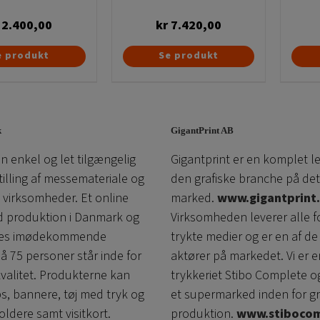
2.400,00
kr
7.420,00
Dette
e produkt
Se produkt
vare
har
flere
varianter.
k
GigantPrint AB
Mulighederne
n enkel og let tilgængelig
Gigantprint er en komplet l
kan
tilling af messemateriale og
den grafiske branche på det
vælges
l virksomheder. Et online
marked.
www.gigantprint.
på
d produktion i Danmark og
Virksomheden leverer alle f
varesiden
ores imødekommende
trykte medier og er en af ​​de
å 75 personer står inde for
aktører på markedet. Vi er e
kvalitet. Produkterne kan
trykkeriet Stibo Complete o
ps, bannere, tøj med tryk og
et supermarked inden for gr
oldere samt visitkort.
produktion.
www.stibocom