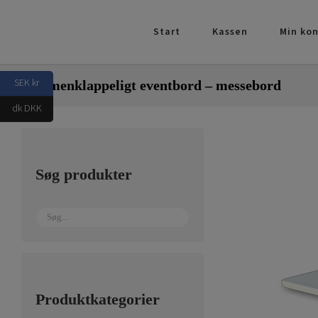
Skip
to
Start
Kassen
Min ko
content
SEK kr
Sammenklappeligt eventbord – messebord
dk DKK
Søg produkter
Produktkategorier