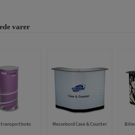
flere
varianter.
Mulighederne
ede varer
kan
vælges
på
varesiden
-transportboks
Messebord Case & Counter
Bill