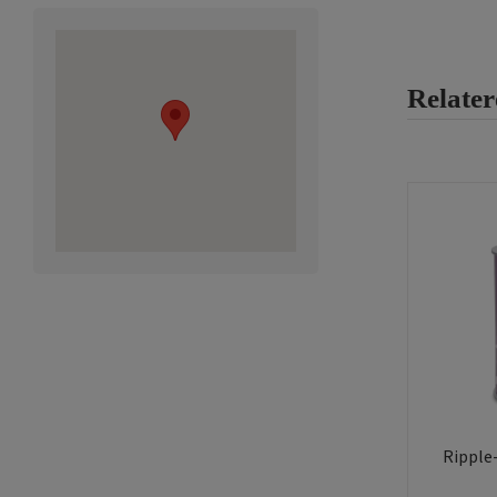
Relater
Ripple