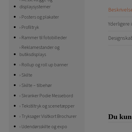
displaysystemer
Beskrivels
Posters og plakater
Yderligere
Profiltryk
Designska
Rammer til fotobilleder
Reklamestander og
butiksdisplays
Rollup og roll up banner
Skilte
Skilte – tilbehør
Skranker Podie Messebord
Tekstiltryk og scenetæpper
Du kunn
Tryksager Visitkort Brochurer
Udendørsskilte og expo