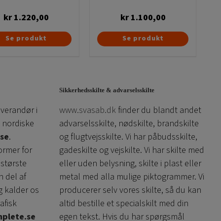
kr
1.220,00
kr
1.100,00
Se produkt
Se produkt
Sikkerhedsskilte & advarselsskilte
everandør i
www.svasab.dk
finder du blandt andet
 nordiske
advarselsskilte, nødskilte, brandskilte
se
.
og flugtvejsskilte. Vi har påbudsskilte,
ormer for
gadeskilte og vejskilte. Vi har skilte med
 største
eller uden belysning, skilte i plast eller
n del af
metal med alla mulige piktogrammer. Vi
g kalder os
producerer selv vores skilte, så du kan
afisk
altid bestille et specialskilt med din
plete.se
egen tekst. Hvis du har spørgsmål