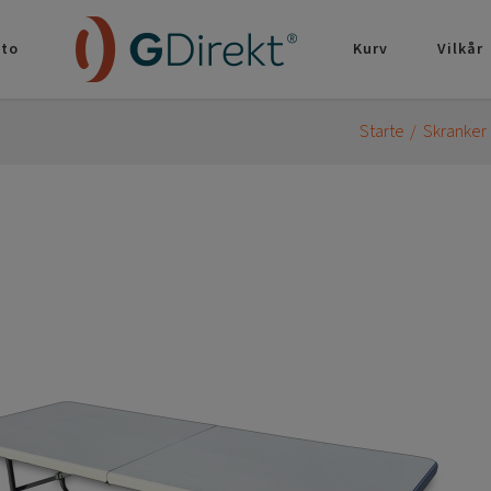
nto
Kurv
Vilkår
Starte
Skranker