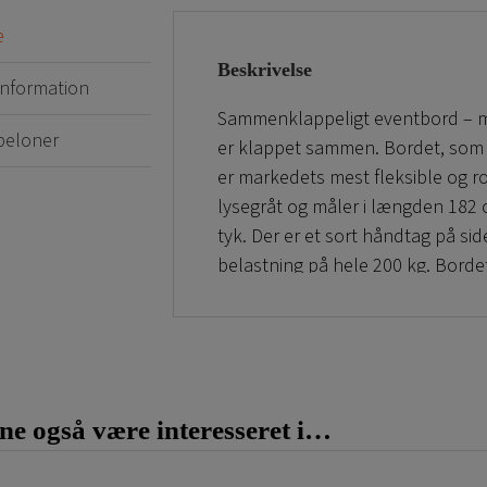
e
Beskrivelse
 information
Sammenklappeligt eventbord – me
beloner
er klappet sammen. Bordet, som e
er markedets mest fleksible og r
lysegråt og måler i længden 182 
tyk. Der er et sort håndtag på s
belastning på hele 200 kg. Bordet
bruges som et ekstrabord ved bor
Bordpladen er fremstillet i HD-p
sammenklappelige bord foldes fla
godt til messer, events, produktla
e også være interesseret i…
har brug for at kraftigt, fleksibe
Et printet stofbillede som bordd