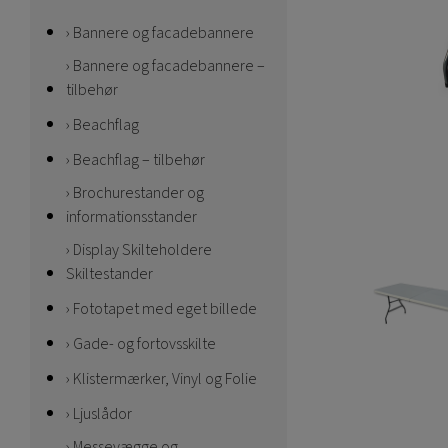
Bannere og facadebannere
Bannere og facadebannere –
tilbehør
Beachflag
Beachflag – tilbehør
Brochurestander og
informationsstander
Display Skilteholdere
Skiltestander
Fototapet med eget billede
Gade- og fortovsskilte
Klistermærker, Vinyl og Folie
Ljuslådor
Messevægge og