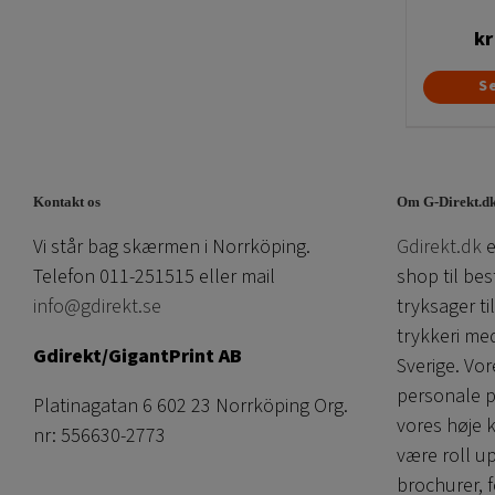
kr
S
Kontakt os
Om G-Direkt.d
Vi står bag skærmen i Norrköping.
Gdirekt.dk
e
Telefon 011-251515 eller mail
shop til bes
info@gdirekt.se
tryksager ti
trykkeri me
Gdirekt/GigantPrint AB
Sverige. V
personale p
Platinagatan 6 602 23 Norrköping Org.
vores høje 
nr: 556630-2773
være roll u
brochurer, f