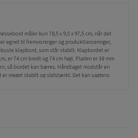
ssebord måler kun 78,5 x 9,5 x 97,5 cm, når det
r egnet til fremvisninger og produktlanceringer,
obuste klapbord, som står stabilt. Klapbordet er
cm, er 74 cm bredt og 74 cm højt. Pladen er 38 mm
iden, så bordet kan bæres. Håndtaget modstår en
 er meget stabilt og slidstærkt. Det kan sagtens
ddækning, hvis man skal bruge flere pladser.
olyætylen med ben af stærke stålrør. Det
dt for enkel opbevaring og transport. Egner sig
nceringer i butik og til fester. Hvor som helst du
lt og sammenklappeligt bord.
ug med eget motiv kan
bestilles her
!