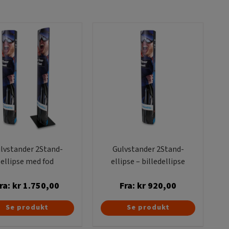
på en gulvplade i træ. Derefter trækker man selve
over standeren.
for trykte displays og trykte portaler. Se vores
lvstander 2Stand-
Gulvstander 2Stand-
ellipse med fod
ellipse – billedellipse
ra:
kr
1.750,00
Fra:
kr
920,00
Dette
Dette
Se produkt
Se produkt
vare
vare