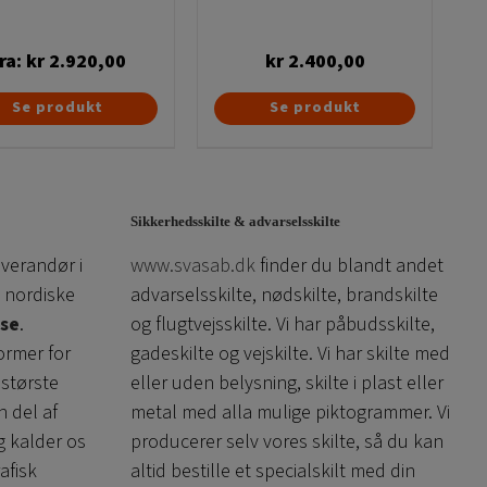
ra:
kr
2.920,00
kr
2.400,00
Dette
Se produkt
Se produkt
vare
har
flere
varianter.
Sikkerhedsskilte & advarselsskilte
Mulighederne
everandør i
www.svasab.dk
finder du blandt andet
kan
 nordiske
advarselsskilte, nødskilte, brandskilte
vælges
se
.
og flugtvejsskilte. Vi har påbudsskilte,
på
ormer for
gadeskilte og vejskilte. Vi har skilte med
varesiden
 største
eller uden belysning, skilte i plast eller
n del af
metal med alla mulige piktogrammer. Vi
g kalder os
producerer selv vores skilte, så du kan
afisk
altid bestille et specialskilt med din