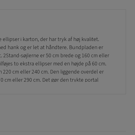
lipser i karton, der har tryk af høj kvalitet.
med hank og er let at håndtere. Bundpladen er
t. 2Stand-søjlerne er 50 cm brede og 160 cm eller
lføjes to ekstra ellipser med en højde på 60 cm.
n 220 cm eller 240 cm. Den liggende overdel er
270 cm eller 290 cm. Det gør den trykte portal
ikker og butikscentre. Produktet er også velegnet
er. Det er muligt at bestille nye billeder til
il kampagner og som butiksreklame.
gner i butikker, hvor trykket kan ses fra begge
 løsning. Det gælder både store og små partier,
k er kommet virkelig langt. Selve displayportalen