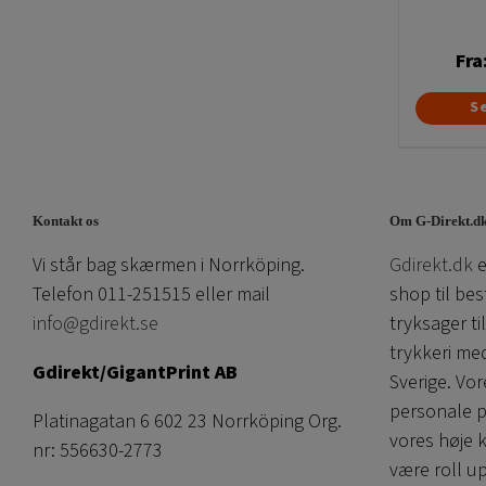
Fra
S
Kontakt os
Om G-Direkt.d
Vi står bag skærmen i Norrköping.
Gdirekt.dk
e
Telefon 011-251515 eller mail
shop til bes
info@gdirekt.se
tryksager ti
trykkeri me
Gdirekt/GigantPrint AB
Sverige. V
personale p
Platinagatan 6 602 23 Norrköping Org.
vores høje 
nr: 556630-2773
være roll u