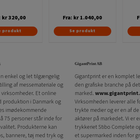
:
kr
320,00
Fra:
kr
1.040,00
F
Dette
Dette
e produkt
Se produkt
vare
vare
har
har
flere
flere
varianter.
varianter.
k
GigantPrint AB
Mulighederne
Mulighederne
n enkel og let tilgængelig
Gigantprint er en komplet l
kan
kan
tilling af messemateriale og
den grafiske branche på det
vælges
vælges
l virksomheder. Et online
marked.
www.gigantprint.
på
på
d produktion i Danmark og
Virksomheden leverer alle f
varesiden
varesiden
ores imødekommende
trykte medier og er en af ​​de
å 75 personer står inde for
aktører på markedet. Vi er e
kvalitet. Produkterne kan
trykkeriet Stibo Complete o
ps, bannere, tøj med tryk og
et supermarked inden for gr