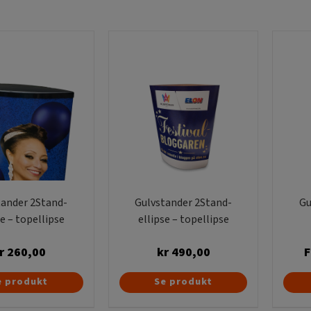
er af bølgepap, som man fastgør 
ellipsen, der er trykt på karton, 
Vi har også andre løsninger inden 
modeller
her
!
tander 2Stand-
Gulvstander 2Stand-
Gu
se – topellipse
ellipse – topellipse
r
260,00
kr
490,00
F
e produkt
Se produkt