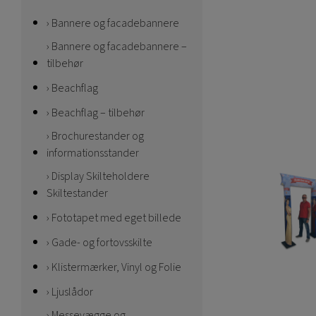
Bannere og facadebannere
Bannere og facadebannere –
tilbehør
Beachflag
Beachflag – tilbehør
Brochurestander og
informationsstander
Display Skilteholdere
Skiltestander
Fototapet med eget billede
Gade- og fortovsskilte
Klistermærker, Vinyl og Folie
Ljuslådor
Messevægge og