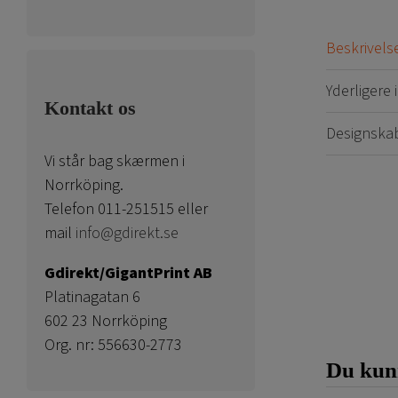
Beskrivels
Yderligere
Kontakt os
Designska
Vi står bag skærmen i
Norrköping.
Telefon 011-251515 eller
mail
info@gdirekt.se
Gdirekt/GigantPrint AB
Platinagatan 6
602 23 Norrköping
Org. nr: 556630-2773
Du kunn