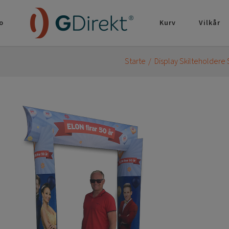
o
Kurv
Vilkår
Starte
Display Skilteholdere 