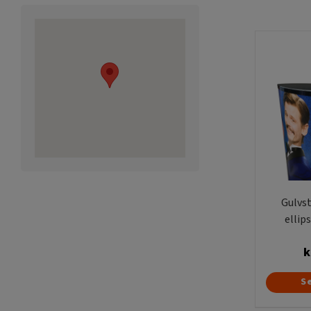
Gulvs
ellip
k
S