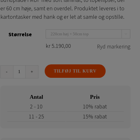
bundplade i MDF med sort laminat, to topellipser, der
er 60 cm høje, samt en overdel. Produktet leveres i to
kartontasker med hank og er let at samle og opstille.
Størrelse

kr
5.190,00
Ryd markering
TILFØJ TIL KURV
Portal
2Stand
antal
Antal
Pris
2 - 10
10% rabat
11 - 25
15% rabat