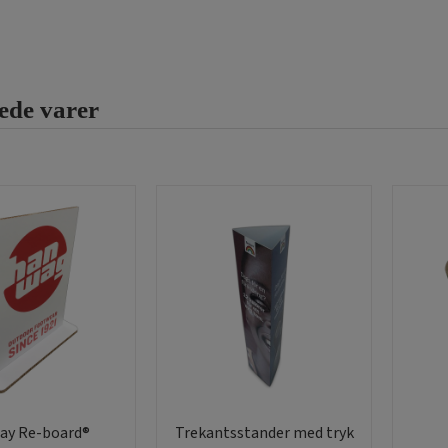
ede varer
lay Re-board®
Trekantsstander med tryk