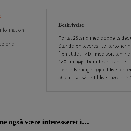
e
Beskrivelse
 information
Portal 2Stand med dobbeltsidede el
beloner
Standeren leveres i to kartoner 
fremstillet i MDF med sort lamina
180 cm høje. Derudover kan der ti
Den indvendige højde bliver ente
50 cm høj, så i alt bliver højden 
meget synlig ved indgange til but
til kampagner og events på stadion
portalen, der både kan bruges t
Smart portal til reklame og kampa
e også være interesseret i…
sider. Tryk på karton er en billig
eftersom den digitale trykketekni