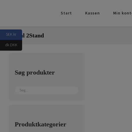
Skip
to
Start
Kassen
Min kont
content
SEK kr
Portal 2Stand
dk DKK
Søg produkter
Produktkategorier