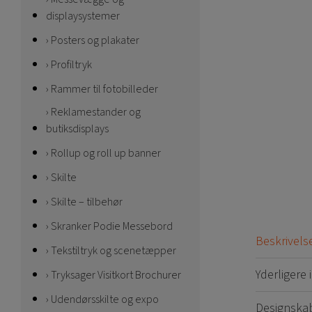
displaysystemer
Posters og plakater
Profiltryk
Rammer til fotobilleder
Reklamestander og
butiksdisplays
Rollup og roll up banner
Skilte
Skilte – tilbehør
Skranker Podie Messebord
Beskrivels
Tekstiltryk og scenetæpper
Yderligere
Tryksager Visitkort Brochurer
Udendørsskilte og expo
Designska