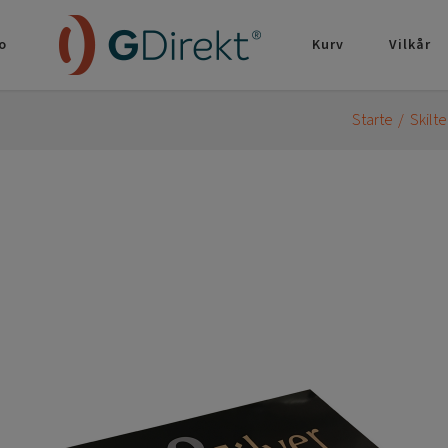
o
Kurv
Vilkår
Starte
Skilte