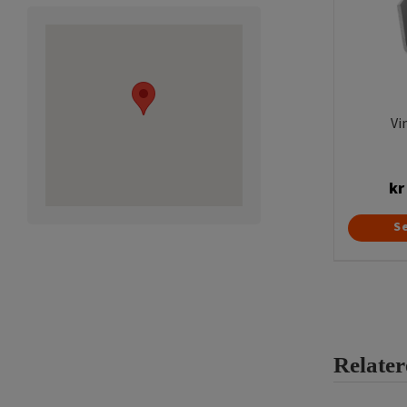
Vi
kr
S
Relater