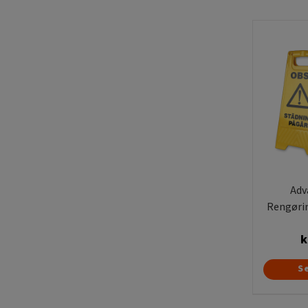
Adv
Rengørin
k
S