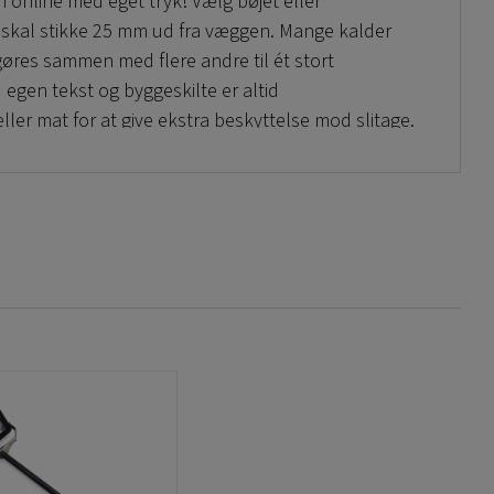
um online med eget tryk! Vælg bøjet eller
 skal stikke 25 mm ud fra væggen. Mange kalder
gøres sammen med flere andre til ét stort
 egen tekst og byggeskilte er altid
ller mat for at give ekstra beskyttelse mod slitage.
 i solen, men holder længe. Det er populært at
, som man sætter op uden for virksomhedens
 kaldes også reklameskilte og monteres ofte over
virksomheder eller butikker.
t – Kantbøjet Kantombukket har vi lavet flere
re på kort tid.
bukkede metalskilte her: