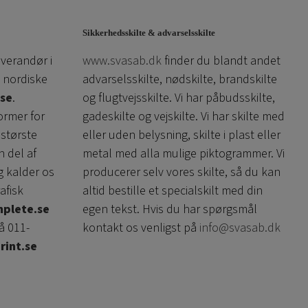
flere
flere
varianter.
varianter.
Sikkerhedsskilte & advarselsskilte
Mulighederne
Mulighederne
everandør i
www.svasab.dk
finder du blandt andet
kan
kan
 nordiske
advarselsskilte, nødskilte, brandskilte
vælges
vælges
se
.
og flugtvejsskilte. Vi har påbudsskilte,
på
på
ormer for
gadeskilte og vejskilte. Vi har skilte med
varesiden
varesiden
 største
eller uden belysning, skilte i plast eller
n del af
metal med alla mulige piktogrammer. Vi
g kalder os
producerer selv vores skilte, så du kan
afisk
altid bestille et specialskilt med din
plete.se
egen tekst. Hvis du har spørgsmål
å 011-
kontakt os venligst på
info@svasab.dk
rint.se