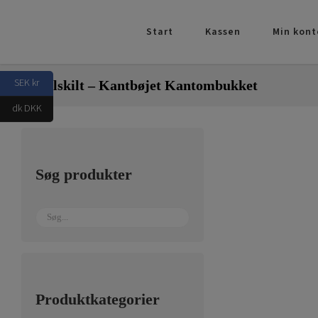
Skip
to
Start
Kassen
Min kont
content
SEK kr
Metalskilt – Kantbøjet Kantombukket
dk DKK
Søg produkter
Produktkategorier