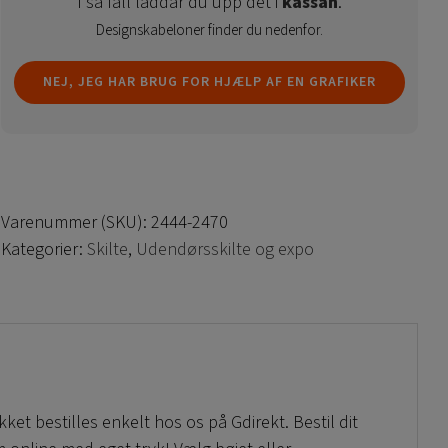
I så fall laddar du upp det i
kassan
.
Designskabeloner finder du nedenfor.
NEJ, JEG HAR BRUG FOR HJÆLP AF EN GRAFIKER
Varenummer (SKU):
2444-2470
Kategorier:
Skilte
,
Udendørsskilte og expo
et bestilles enkelt hos os på Gdirekt. Bestil dit