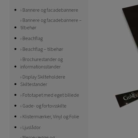
Bannere og facadebannere
Bannere og facadebannere –
tilbehør
Beachflag
Beachflag – tilbehør
Brochurestander og
informationsstander
Display Skilteholdere
Skiltestander
Fototapet med eget billede
Gade- og fortovsskilte
Klistermærker, Vinyl og Folie
Ljuslådor
Messevægge og