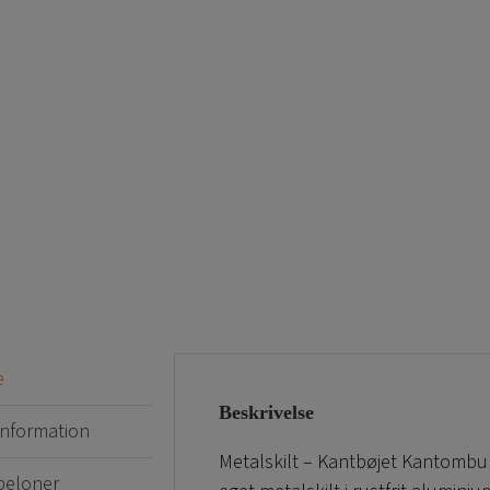
e
Beskrivelse
 information
Metalskilt – Kantbøjet Kantombukk
beloner