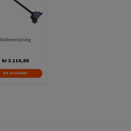
Skiltebelysning
kr
3.110,00
Se produkt
hvis I skal bestille skilte på nettet,
se hele vores
der skal holde udendørs og i regn og stærkt sollys,
r vi. Vores metalskilte er kraftige og 1,8 mm tykke.
bøjet Kantombukket direkte fra vores trykkeri,