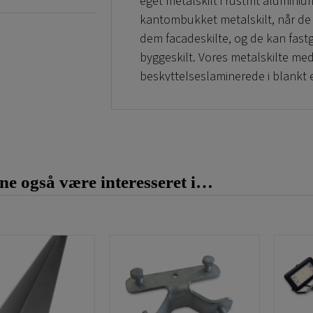
eget metalskilt i rustfrit alumini
kantombukket metalskilt, når de
dem facadeskilte, og de kan fast
byggeskilt. Vores metalskilte med
beskyttelseslaminerede i blankt e
Laminater gør, at de ikke blegner
bestille velkommenskilte hos os
lokaler. Disse virksomhedsskilte
indgange og i indgangspartier til 
e også være interesseret i…
Hvad angår størrelse på Metalskil
gode standardmål, som vi kan leve
Se størrelserne på vores kantom
Metalskilt 100 x 50 cm