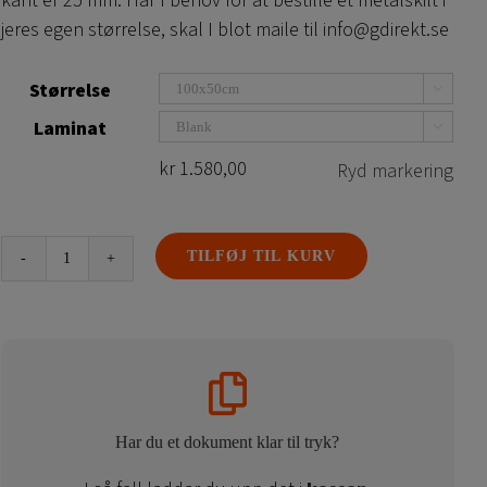
kant er 25 mm. Har I behov for at bestille et metalskilt i
jeres egen størrelse, skal I blot maile til info@gdirekt.se
Størrelse

Laminat

kr
1.580,00
Ryd markering
TILFØJ TIL KURV
Metalskilt
–
Kantbøjet
Kantombukket
antal
Har du et dokument klar til tryk?