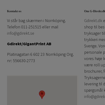
Kontakt os
Om G-Direkt.d
Vi står bag skærmen i Norrköping.
Gdirekt.dk
e
Telefon 011-251515 eller mail
shop til bes
info@gdirekt.se
tryksager ti
trykkeri me
Gdirekt/GigantPrint AB
Sverige. V
personale p
Platinagatan 6 602 23 Norrköping Org.
vores høje 
nr: 556630-2773
være roll u
brochurer, f
Tryksagerne
levering til 
spørgsmål k
info@gdirek