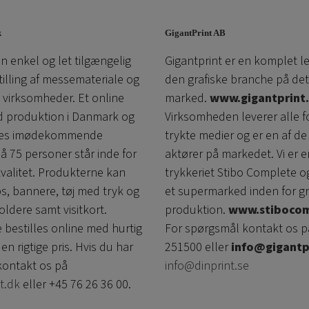
k
GigantPrint AB
n enkel og let tilgængelig
Gigantprint er en komplet l
tilling af messemateriale og
den grafiske branche på det
l virksomheder. Et online
marked.
www.gigantprint.
d produktion i Danmark og
Virksomheden leverer alle f
ores imødekommende
trykte medier og er en af ​​de
å 75 personer står inde for
aktører på markedet. Vi er e
kvalitet. Produkterne kan
trykkeriet Stibo Complete o
ps, bannere, tøj med tryk og
et supermarked inden for gr
oldere samt visitkort.
produktion.
www.stibocom
 bestilles online med hurtig
For spørgsmål kontakt os p
den rigtige pris. Hvis du har
251500 eller
info@gigantp
ontakt os på
info@dinprint.se
t.dk
eller +45 76 26 36 00.