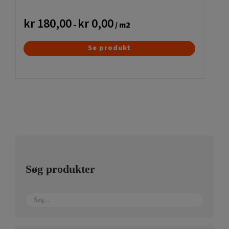
kr
180,00
kr
0,00
-
/ m2
Dette
Se produkt
vare
har
flere
varianter.
Mulighederne
kan
vælges
på
Søg produkter
varesiden