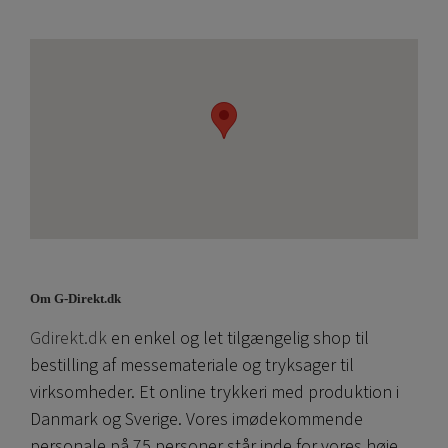
Om G-Direkt.dk
Gdirekt.dk
en enkel og let tilgængelig shop til
bestilling af messemateriale og tryksager til
virksomheder. Et online trykkeri med produktion i
Danmark og Sverige. Vores imødekommende
personale på 75 personer står inde for vores høje