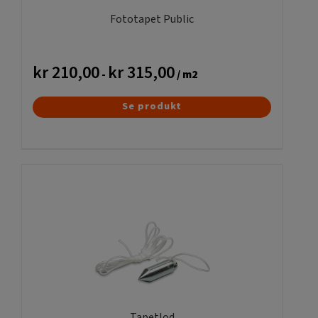
Fototapet Public
kr
210,00
kr
315,00
-
/ m2
Dette
Se produkt
vare
har
flere
varianter.
Mulighederne
kan
vælges
på
varesiden
Tapetlod