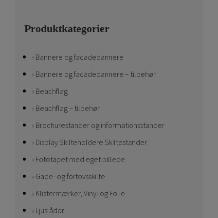
Produktkategorier
Bannere og facadebannere
Bannere og facadebannere – tilbehør
Beachflag
Beachflag – tilbehør
Brochurestander og informationsstander
Display Skilteholdere Skiltestander
Fototapet med eget billede
Gade- og fortovsskilte
Klistermærker, Vinyl og Folie
Ljuslådor