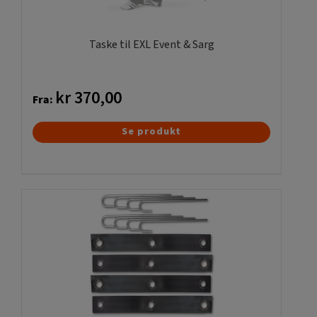
varesiden
Taske til EXL Event & Sarg
kr
370,00
Fra:
Dette
Se produkt
vare
har
flere
varianter.
Mulighederne
kan
vælges
på
varesiden