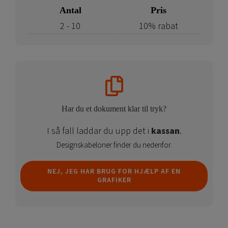
–
Antal
Pris
kun
2 - 10
10% rabat
billede
antal
Har du et dokument klar til tryk?
I så fall laddar du upp det i
kassan
.
Designskabeloner finder du nedenfor.
NEJ, JEG HAR BRUG FOR HJÆLP AF EN
GRAFIKER