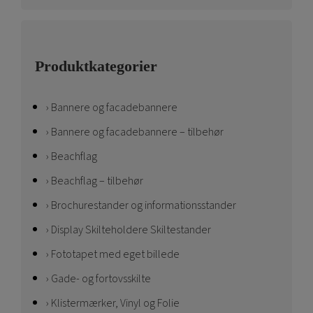
Produktkategorier
Bannere og facadebannere
Bannere og facadebannere – tilbehør
Beachflag
Beachflag – tilbehør
Brochurestander og informationsstander
Display Skilteholdere Skiltestander
Fototapet med eget billede
Gade- og fortovsskilte
Klistermærker, Vinyl og Folie