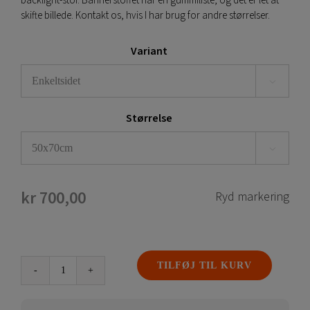
backlight-stof. Bannerstoffet har en gummiliste, og det er let at
skifte billede. Kontakt os, hvis I har brug for andre størrelser.
Variant

Størrelse

kr
700,00
Ryd markering
TILFØJ TIL KURV
Lysboks
LED