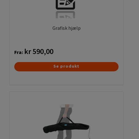
Grafisk hjælp
kr
590,00
Fra:
Dette
Se produkt
vare
har
flere
varianter.
Mulighederne
kan
vælges
på