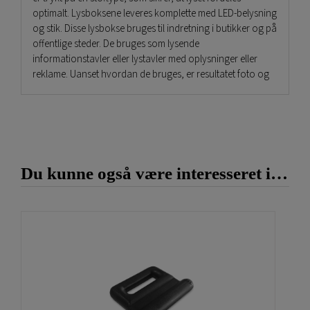
optimalt. Lysboksene leveres komplette med LED-belysning
og stik. Disse lysbokse bruges til indretning i butikker og på
offentlige steder. De bruges som lysende
informationstavler eller lystavler med oplysninger eller
reklame. Uanset hvordan de bruges, er resultatet foto og
tekst i meget høj opløsning. LED-skilte er meget synlige
reklameskilte, som viser motivet konstant i modsætning til
skærme. Der kræves ikke elektriker til installationen, og de
har et lavt strømforbrug.
Vi laver selv lysboksene og har dem på lager. Det betyder,
Du kunne også være interesseret i…
at når I bestiller, så fremstiller vi dem med det samme! Disse
lysskilte eller lysbokse kan indbygges i en væg, og vi kan
levere i alle størrelser. Kontakt os for at få tilbud og
prisoplysninger.