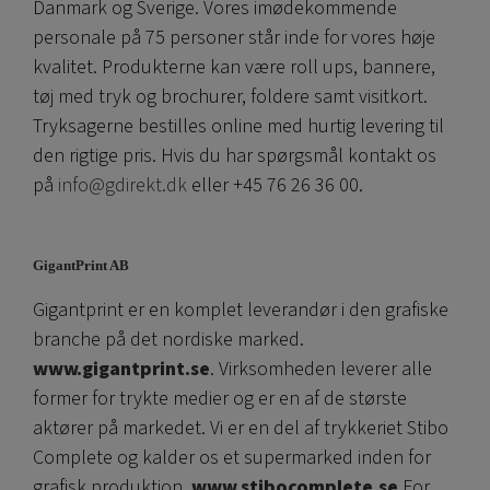
Danmark og Sverige. Vores imødekommende
personale på 75 personer står inde for vores høje
kvalitet. Produkterne kan være roll ups, bannere,
tøj med tryk og brochurer, foldere samt visitkort.
Tryksagerne bestilles online med hurtig levering til
den rigtige pris. Hvis du har spørgsmål kontakt os
på
info@gdirekt.dk
eller +45 76 26 36 00.
GigantPrint AB
Gigantprint er en komplet leverandør i den grafiske
branche på det nordiske marked.
www.gigantprint.se
. Virksomheden leverer alle
former for trykte medier og er en af ​​de største
aktører på markedet. Vi er en del af trykkeriet Stibo
Complete og kalder os et supermarked inden for
grafisk produktion.
www.stibocomplete.se
For