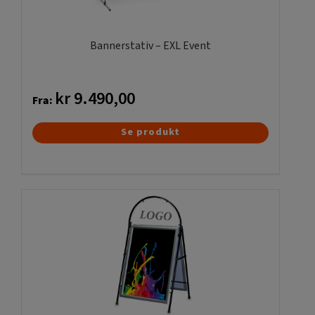
varesiden
Bannerstativ – EXL Event
kr
9.490,00
Fra:
Dette
Se produkt
vare
har
flere
varianter.
Mulighederne
kan
vælges
på
varesiden