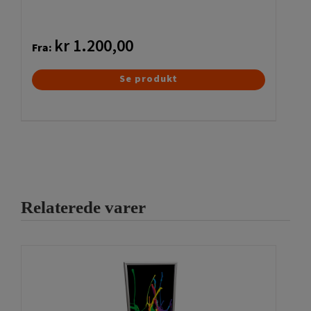
kr
1.200,00
Fra:
Dette
Se produkt
vare
har
flere
varianter.
Mulighederne
kan
Relaterede varer
vælges
på
varesiden