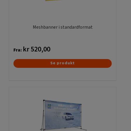
Meshbanner i standardformat
kr
520,00
Fra:
Dette
Se produkt
vare
har
flere
varianter.
Mulighederne
kan
vælges
på