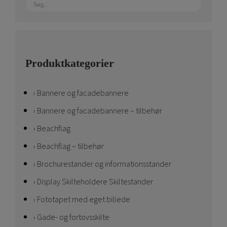
Produktkategorier
Bannere og facadebannere
Bannere og facadebannere – tilbehør
Beachflag
Beachflag – tilbehør
Brochurestander og informationsstander
Display Skilteholdere Skiltestander
Fototapet med eget billede
Gade- og fortovsskilte