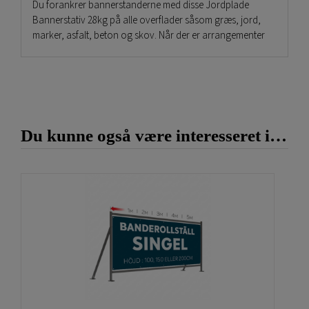
Du forankrer bannerstanderne med disse Jordplade
Bannerstativ 28kg på alle overflader såsom græs, jord,
marker, asfalt, beton og skov. Når der er arrangementer
og konkurrencer udendørs som golf, stævner langs veje
eller på tankstationer og indkøbscentre. Samt
ladestandere.
Dimensionerne på disse jordplade er:
Du kunne også være interesseret i…
Længde: 77 cm
Bredde: 39 cm
Højde: 12 cm
Se flere af vores
udvalgte standardprodukter
til events
og udendørs visninger!
Har du ønsker til andre produkter, så kontakt os på
info@gdirekt.se eller telefon 011-252515