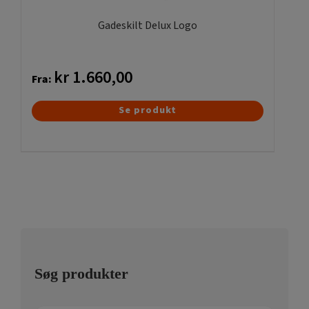
Gadeskilt Delux Logo
kr
1.660,00
Fra:
Dette
Se produkt
vare
har
flere
varianter.
Mulighederne
kan
vælges
på
Søg produkter
varesiden