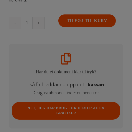
hård vind.
TILFØJ TIL KURV
Jordplade
Bannerstativ
28kg
antal
Har du et dokument klar til tryk?
I så fall laddar du upp det i
kassan
.
Designskabeloner finder du nedenfor.
NEJ, JEG HAR BRUG FOR HJÆLP AF EN
GRAFIKER