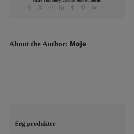
Share This Story, Choose Your Platform!
Facebook
X
Reddit
LinkedIn
Tumblr
Pinterest
Vk
Email
Moje
About the Author:
Søg produkter