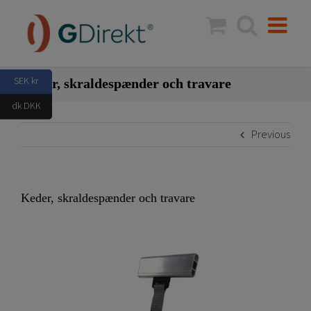
Skip
to
content
SEK kr
Keder, skraldespænder och travare
dk DKK
Previous
Keder, skraldespænder och travare