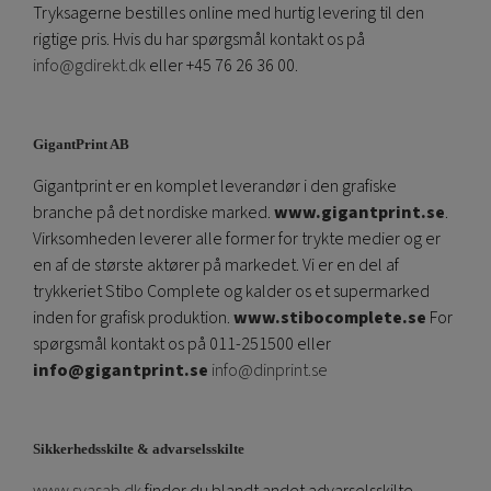
Tryksagerne bestilles online med hurtig levering til den
rigtige pris. Hvis du har spørgsmål kontakt os på
info@gdirekt.dk
eller +45 76 26 36 00.
GigantPrint AB
Gigantprint er en komplet leverandør i den grafiske
branche på det nordiske marked.
www.gigantprint.se
.
Virksomheden leverer alle former for trykte medier og er
en af ​​de største aktører på markedet. Vi er en del af
trykkeriet Stibo Complete og kalder os et supermarked
inden for grafisk produktion.
www.stibocomplete.se
For
spørgsmål kontakt os på 011-251500 eller
info@gigantprint.se
info@dinprint.se
Sikkerhedsskilte & advarselsskilte