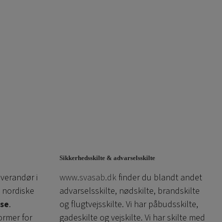
Sikkerhedsskilte & advarselsskilte
everandør i
www.svasab.dk
finder du blandt andet
 nordiske
advarselsskilte, nødskilte, brandskilte
se
.
og flugtvejsskilte. Vi har påbudsskilte,
ormer for
gadeskilte og vejskilte. Vi har skilte med