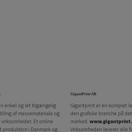
k
GigantPrint AB
n enkel og let tilgængelig
Gigantprint er en komplet l
tilling af messemateriale og
den grafiske branche på det
l virksomheder. Et online
marked.
www.gigantprint.
d produktion i Danmark og
Virksomheden leverer alle f