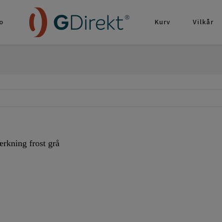
o
Kurv
Vilkår
rkning frost grå