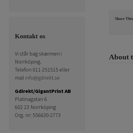
Share This
Kontakt os
Vi står bag skærmen i
About 
Norrköping.
Telefon 011-251515 eller
mail
info@gdirekt.se
Gdirekt/GigantPrint AB
Platinagatan 6
602 23 Norrköping
Org. nr: 556630-2773