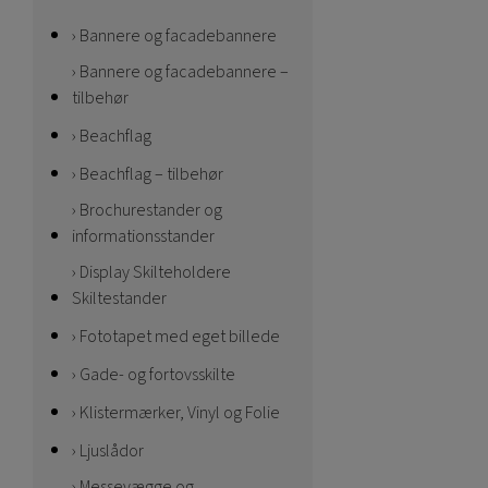
Bannere og facadebannere
Bannere og facadebannere –
tilbehør
Beachflag
Beachflag – tilbehør
Brochurestander og
informationsstander
Display Skilteholdere
Skiltestander
Fototapet med eget billede
Gade- og fortovsskilte
Klistermærker, Vinyl og Folie
Ljuslådor
Messevægge og