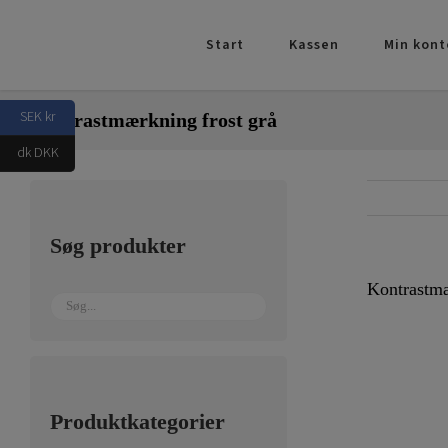
Skip
to
Start
Kassen
Min kont
content
SEK kr
Kontrastmærkning frost grå
dk DKK
Søg produkter
Kontrastmæ
Produktkategorier