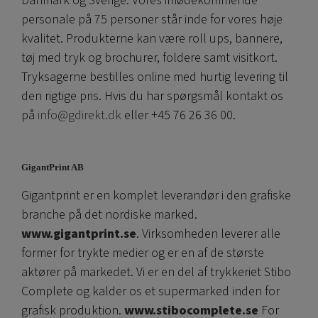
Danmark og Sverige. Vores imødekommende
personale på 75 personer står inde for vores høje
kvalitet. Produkterne kan være roll ups, bannere,
tøj med tryk og brochurer, foldere samt visitkort.
Tryksagerne bestilles online med hurtig levering til
den rigtige pris. Hvis du har spørgsmål kontakt os
på
info@gdirekt.dk
eller +45 76 26 36 00.
GigantPrint AB
Gigantprint er en komplet leverandør i den grafiske
branche på det nordiske marked.
www.gigantprint.se
. Virksomheden leverer alle
former for trykte medier og er en af ​​de største
aktører på markedet. Vi er en del af trykkeriet Stibo
Complete og kalder os et supermarked inden for
grafisk produktion.
www.stibocomplete.se
For