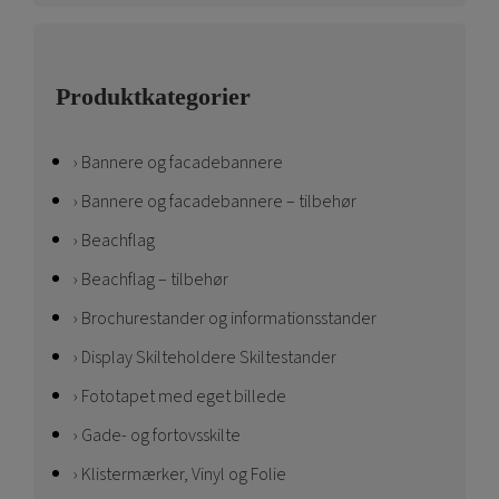
Produktkategorier
Bannere og facadebannere
Bannere og facadebannere – tilbehør
Beachflag
Beachflag – tilbehør
Brochurestander og informationsstander
Display Skilteholdere Skiltestander
Fototapet med eget billede
Gade- og fortovsskilte
Klistermærker, Vinyl og Folie