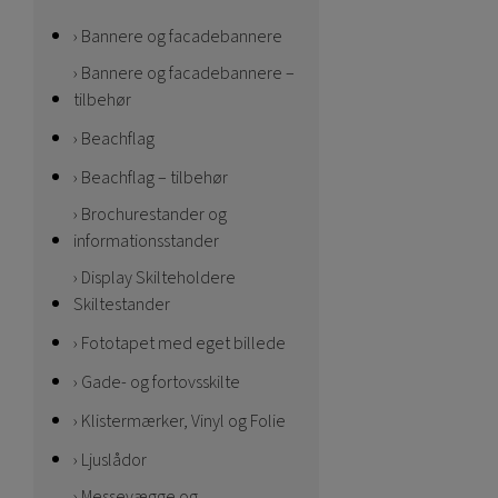
Bannere og facadebannere
Bannere og facadebannere –
tilbehør
Beachflag
Beachflag – tilbehør
Brochurestander og
informationsstander
Display Skilteholdere
Skiltestander
Fototapet med eget billede
Gade- og fortovsskilte
Klistermærker, Vinyl og Folie
Ljuslådor
Messevægge og