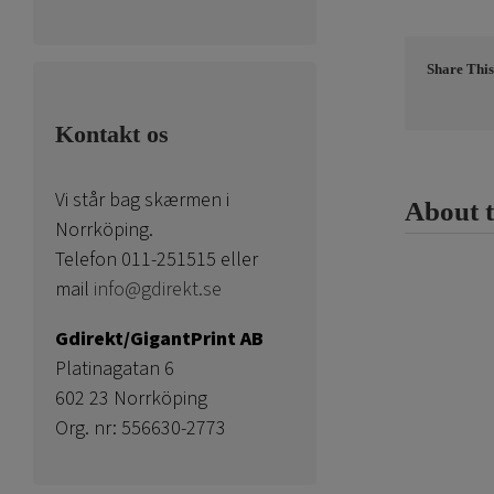
Share This
Kontakt os
Vi står bag skærmen i
About 
Norrköping.
Telefon 011-251515 eller
mail
info@gdirekt.se
Gdirekt/GigantPrint AB
Platinagatan 6
602 23 Norrköping
Org. nr: 556630-2773