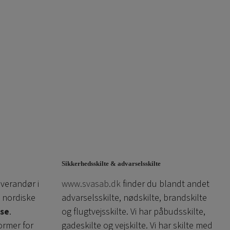
Sikkerhedsskilte & advarselsskilte
everandør i
www.svasab.dk
finder du blandt andet
 nordiske
advarselsskilte, nødskilte, brandskilte
se
.
og flugtvejsskilte. Vi har påbudsskilte,
ormer for
gadeskilte og vejskilte. Vi har skilte med