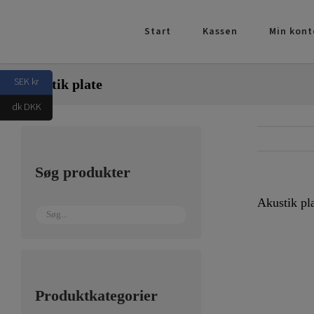
Skip
to
Start
Kassen
Min kont
content
SEK kr
Akustik plate
dk DKK
Søg produkter
Akustik pl
Produktkategorier