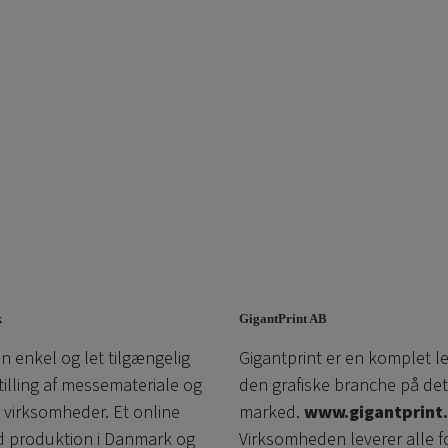
k
GigantPrint AB
n enkel og let tilgængelig
Gigantprint er en komplet l
tilling af messemateriale og
den grafiske branche på det
l virksomheder. Et online
marked.
www.gigantprint.
d produktion i Danmark og
Virksomheden leverer alle f