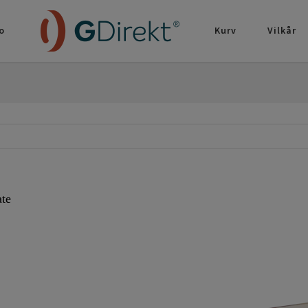
o
Kurv
Vilkår
ate