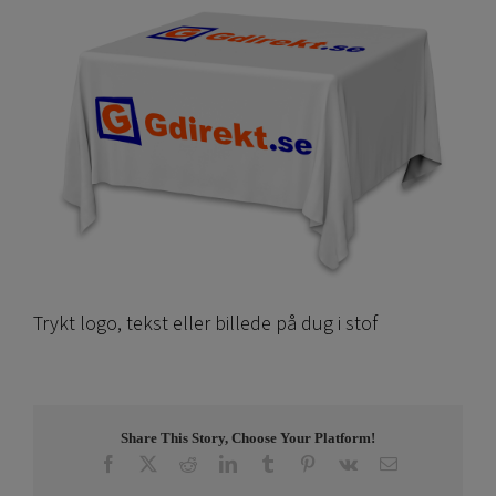
Trykt logo, tekst eller billede på dug i stof
Share This Story, Choose Your Platform!
Facebook
X
Reddit
LinkedIn
Tumblr
Pinterest
Vk
Email