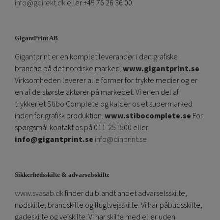
info@gdirekt.dk
eller +45 76 26 36 00.
GigantPrint AB
Gigantprint er en komplet leverandør i den grafiske
branche på det nordiske marked.
www.gigantprint.se
.
Virksomheden leverer alle former for trykte medier og er
en af ​​de største aktører på markedet. Vi er en del af
trykkeriet Stibo Complete og kalder os et supermarked
inden for grafisk produktion.
www.stibocomplete.se
For
spørgsmål kontakt os på 011-251500 eller
info@gigantprint.se
info@dinprint.se
Sikkerhedsskilte & advarselsskilte
www.svasab.dk
finder du blandt andet advarselsskilte,
nødskilte, brandskilte og flugtvejsskilte. Vi har påbudsskilte,
gadeskilte og vejskilte. Vi har skilte med eller uden