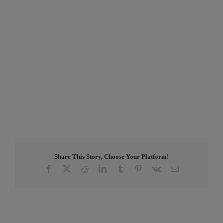
Share This Story, Choose Your Platform!
Facebook
X
Reddit
LinkedIn
Tumblr
Pinterest
Vk
Email