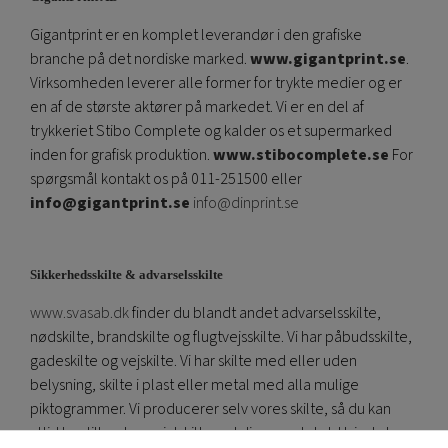
Gigantprint er en komplet leverandør i den grafiske
branche på det nordiske marked.
www.gigantprint.se
.
Virksomheden leverer alle former for trykte medier og er
en af ​​de største aktører på markedet. Vi er en del af
trykkeriet Stibo Complete og kalder os et supermarked
inden for grafisk produktion.
www.stibocomplete.se
For
spørgsmål kontakt os på 011-251500 eller
info@gigantprint.se
info@dinprint.se
Sikkerhedsskilte & advarselsskilte
www.svasab.dk
finder du blandt andet advarselsskilte,
nødskilte, brandskilte og flugtvejsskilte. Vi har påbudsskilte,
gadeskilte og vejskilte. Vi har skilte med eller uden
belysning, skilte i plast eller metal med alla mulige
piktogrammer. Vi producerer selv vores skilte, så du kan
altid bestille et specialskilt med din egen tekst. Hvis du har