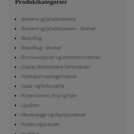
Produktkategorier
Bannere og facadebannere
Bannere og facadebannere – tilbehør
Beachflag
Beachflag – tilbehør
Brochurestander og informationsstander
Display Skilteholdere Skiltestander
Fototapet med eget billede
Gade- og fortovsskilte
Klistermærker, Vinyl og Folie
Ljuslådor
Messevægge og displaysystemer
Posters og plakater
Profiltryk