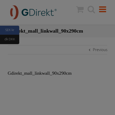
Skip
to
content
SEK kr
Gdirekt_mall_linkwall_90x290cm
dk DKK
Previous
Gdirekt_mall_linkwall_90x290cm