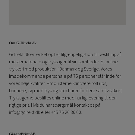
Om G-Direkt.dk
Gdirekt.dk
en enkel og let tilgængelig shop til bestilling af
messemateriale og tryksager til virksomheder. Et online
trykkeri med produktion i Danmark og Sverige. Vores
imødekommende personale på 75 personer står inde for
vores høje kvalitet. Produkterne kan være roll ups,
bannere, tøj med tryk og brochurer, foldere samt visitkort.
Tryksagerne bestilles online med hurtig levering til den
rigtige pris. Hvis du har spørgsmål kontakt os på
info@gdirekt.dk
eller +45 76 26 36 00.
GigantPrint AB