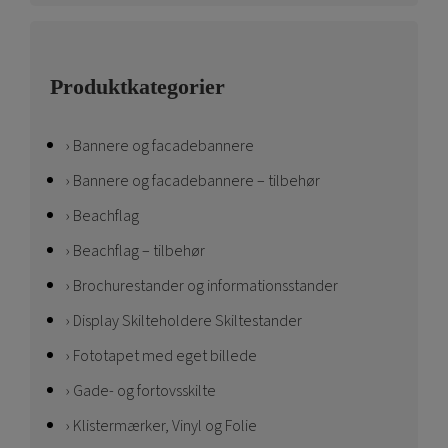
Produktkategorier
Bannere og facadebannere
Bannere og facadebannere – tilbehør
Beachflag
Beachflag – tilbehør
Brochurestander og informationsstander
Display Skilteholdere Skiltestander
Fototapet med eget billede
Gade- og fortovsskilte
Klistermærker, Vinyl og Folie