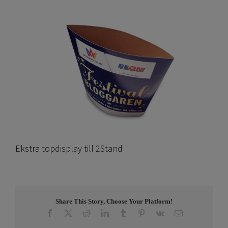
Ekstra topdisplay till 2Stand
Share This Story, Choose Your Platform!
Facebook
X
Reddit
LinkedIn
Tumblr
Pinterest
Vk
Email