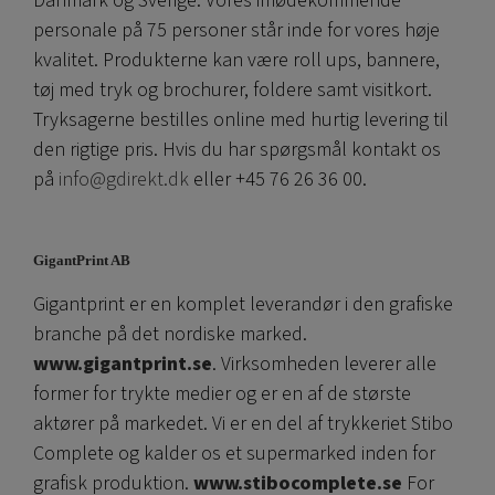
Danmark og Sverige. Vores imødekommende
personale på 75 personer står inde for vores høje
kvalitet. Produkterne kan være roll ups, bannere,
tøj med tryk og brochurer, foldere samt visitkort.
Tryksagerne bestilles online med hurtig levering til
den rigtige pris. Hvis du har spørgsmål kontakt os
på
info@gdirekt.dk
eller +45 76 26 36 00.
GigantPrint AB
Gigantprint er en komplet leverandør i den grafiske
branche på det nordiske marked.
www.gigantprint.se
. Virksomheden leverer alle
former for trykte medier og er en af ​​de største
aktører på markedet. Vi er en del af trykkeriet Stibo
Complete og kalder os et supermarked inden for
grafisk produktion.
www.stibocomplete.se
For