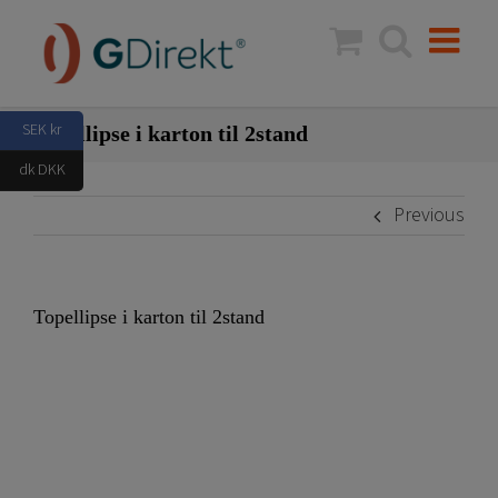
Skip
to
content
SEK kr
Topellipse i karton til 2stand
dk DKK
Previous
Topellipse i karton til 2stand