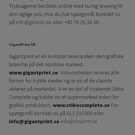
Tryksagerne bestilles online med hurtig levering til
den rigtige pris. Hvis du har spørgsmål kontakt os
på
info@gdirekt.dk
eller +45 76 26 36 00.
GigantPrint AB
Gigantprint er en komplet leverandør i den grafiske
branche på det nordiske marked.
www.gigantprint.se
. Virksomheden leverer alle
former for trykte medier og er en af ​​de største
aktører på markedet. Vi er en del af trykkeriet Stibo
Complete og kalder os et supermarked inden for
grafisk produktion.
www.stibocomplete.se
For
spørgsmål kontakt os på 011-251500 eller
info@gigantprint.se
info@dinprint.se