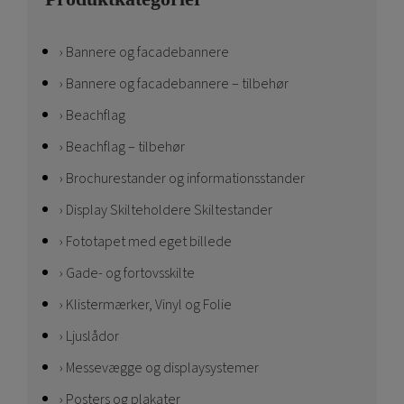
Bannere og facadebannere
Bannere og facadebannere – tilbehør
Beachflag
Beachflag – tilbehør
Brochurestander og informationsstander
Display Skilteholdere Skiltestander
Fototapet med eget billede
Gade- og fortovsskilte
Klistermærker, Vinyl og Folie
Ljuslådor
Messevægge og displaysystemer
Posters og plakater