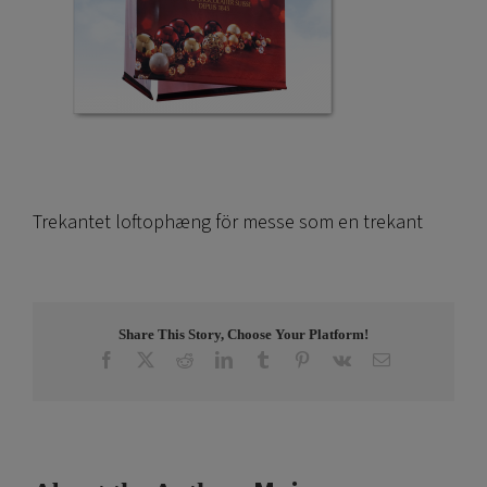
Trekantet loftophæng för messe som en trekant
Share This Story, Choose Your Platform!
Facebook
X
Reddit
LinkedIn
Tumblr
Pinterest
Vk
Email