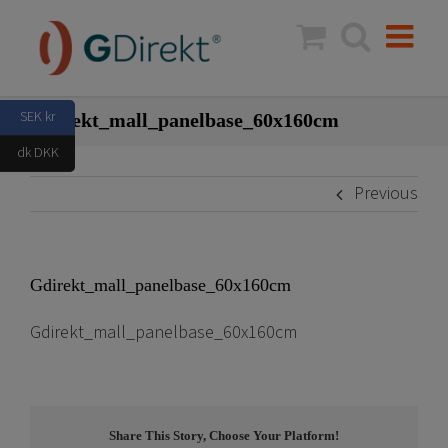
Skip
to
content
SEK kr
Gdirekt_mall_panelbase_60x160cm
dk DKK
Previous
Gdirekt_mall_panelbase_60x160cm
Gdirekt_mall_panelbase_60x160cm
Share This Story, Choose Your Platform!