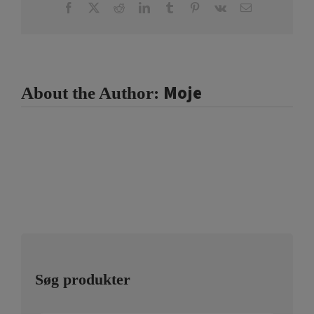
Facebook
X
Reddit
LinkedIn
Tumblr
Pinterest
Vk
Email
Moje
About the Author:
Søg produkter