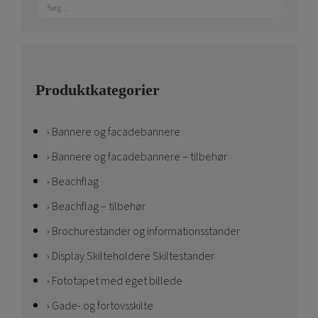
Produktkategorier
Bannere og facadebannere
Bannere og facadebannere – tilbehør
Beachflag
Beachflag – tilbehør
Brochurestander og informationsstander
Display Skilteholdere Skiltestander
Fototapet med eget billede
Gade- og fortovsskilte