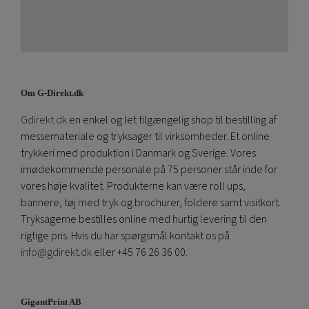
Om G-Direkt.dk
Gdirekt.dk
en enkel og let tilgængelig shop til bestilling af
messemateriale og tryksager til virksomheder. Et online
trykkeri med produktion i Danmark og Sverige. Vores
imødekommende personale på 75 personer står inde for
vores høje kvalitet. Produkterne kan være roll ups,
bannere, tøj med tryk og brochurer, foldere samt visitkort.
Tryksagerne bestilles online med hurtig levering til den
rigtige pris. Hvis du har spørgsmål kontakt os på
info@gdirekt.dk
eller +45 76 26 36 00.
GigantPrint AB