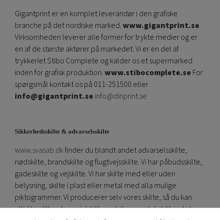
Gigantprint er en komplet leverandør i den grafiske
branche på det nordiske marked.
www.gigantprint.se
.
Virksomheden leverer alle former for trykte medier og er
en af ​​de største aktører på markedet. Vi er en del af
trykkeriet Stibo Complete og kalder os et supermarked
inden for grafisk produktion.
www.stibocomplete.se
For
spørgsmål kontakt os på 011-251500 eller
info@gigantprint.se
info@dinprint.se
Sikkerhedsskilte & advarselsskilte
www.svasab.dk
finder du blandt andet advarselsskilte,
nødskilte, brandskilte og flugtvejsskilte. Vi har påbudsskilte,
gadeskilte og vejskilte. Vi har skilte med eller uden
belysning, skilte i plast eller metal med alla mulige
piktogrammer. Vi producerer selv vores skilte, så du kan
altid bestille et specialskilt med din egen tekst. Hvis du har