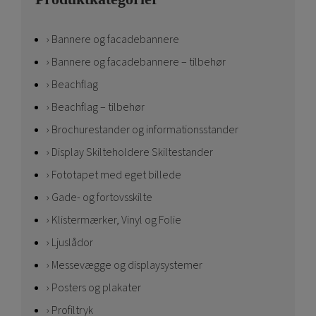
Bannere og facadebannere
Bannere og facadebannere – tilbehør
Beachflag
Beachflag – tilbehør
Brochurestander og informationsstander
Display Skilteholdere Skiltestander
Fototapet med eget billede
Gade- og fortovsskilte
Klistermærker, Vinyl og Folie
Ljuslådor
Messevægge og displaysystemer
Posters og plakater
Profiltryk