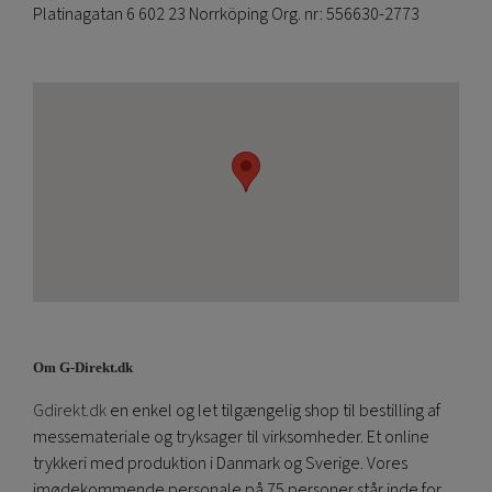
Platinagatan 6 602 23 Norrköping Org. nr: 556630-2773
Om G-Direkt.dk
Gdirekt.dk
en enkel og let tilgængelig shop til bestilling af
messemateriale og tryksager til virksomheder. Et online
trykkeri med produktion i Danmark og Sverige. Vores
imødekommende personale på 75 personer står inde for