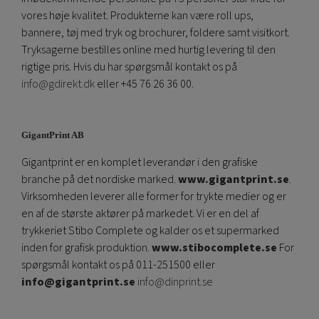
vores høje kvalitet. Produkterne kan være roll ups,
bannere, tøj med tryk og brochurer, foldere samt visitkort.
Tryksagerne bestilles online med hurtig levering til den
rigtige pris. Hvis du har spørgsmål kontakt os på
info@gdirekt.dk
eller +45 76 26 36 00.
GigantPrint AB
Gigantprint er en komplet leverandør i den grafiske
branche på det nordiske marked.
www.gigantprint.se
.
Virksomheden leverer alle former for trykte medier og er
en af ​​de største aktører på markedet. Vi er en del af
trykkeriet Stibo Complete og kalder os et supermarked
inden for grafisk produktion.
www.stibocomplete.se
For
spørgsmål kontakt os på 011-251500 eller
info@gigantprint.se
info@dinprint.se