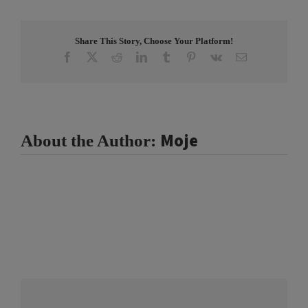
Share This Story, Choose Your Platform!
Facebook
X
Reddit
LinkedIn
Tumblr
Pinterest
Vk
Email
Moje
About the Author: