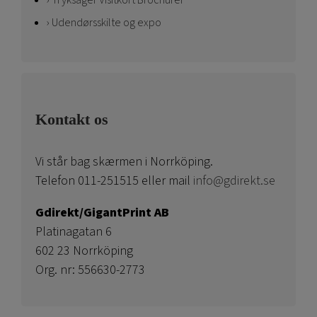
Tryksager Visitkort Brochurer
Udendørsskilte og expo
Kontakt os
Vi står bag skærmen i Norrköping.
Telefon 011-251515 eller mail
info@gdirekt.se
Gdirekt/GigantPrint AB
Platinagatan 6
602 23 Norrköping
Org. nr: 556630-2773