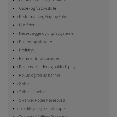
Fototapet med eget billede
Gade- og fortovsskilte
Klistermærker, Vinyl og Folie
Ljuslådor
Messevægge og displaysystemer
Posters og plakater
Profiltryk
Rammer til fotobilleder
Reklamestander og butiksdisplays
Rollup og roll up banner
Skilte
Skilte – tilbehør
Skranker Podie Messebord
Tekstiltryk og scenetæpper