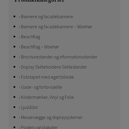
Bannere og facadebannere
Bannere og facadebannere – tilbehør
Beachflag
Beachflag – tilbehør
Brochurestander og informationsstander
Display Skilteholdere Skiltestander
Fototapet med eget billede
Gade- og fortovsskilte
Klistermærker, Vinyl og Folie
Ljuslådor
Messevægge og displaysystemer
Posters og plakater