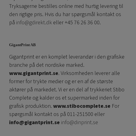
Tryksagerne bestilles online med hurtig levering til
den rigtige pris. Hvis du har spørgsmål kontakt os
på
info@gdirekt.dk
eller +45 76 26 36 00.
GigantPrint AB
Gigantprint er en komplet leverandør i den grafiske
branche på det nordiske marked.
www.gigantprint.se
. Virksomheden leverer alle
former for trykte medier og er en af ​​de største
aktører på markedet. Vi er en del af trykkeriet Stibo
Complete og kalder os et supermarked inden for
grafisk produktion.
www.stibocomplete.se
For
spørgsmål kontakt os på 011-251500 eller
info@gigantprint.se
info@dinprint.se