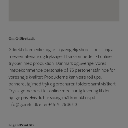
Om G-Direkt.dk
Gdirekt.dk
en enkel og let tilgængelig shop til bestilling af
messemateriale og tryksager til virksomheder. Et online
trykkeri med produktion i Danmark og Sverige. Vores
imødekommende personale på 75 personer står inde for
vores høje kvalitet. Produkterne kan være roll ups,
bannere, tøj med tryk og brochurer, foldere samt visitkort.
Tryksagerne bestilles online med hurtig levering til den
rigtige pris. Hvis du har spørgsmål kontakt os på
info@gdirekt.dk
eller +45 76 26 36 00.
GigantPrint AB