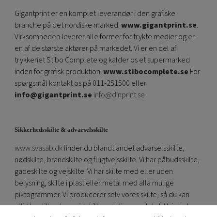
Gigantprint er en komplet leverandør i den grafiske
branche på det nordiske marked.
www.gigantprint.se
.
Virksomheden leverer alle former for trykte medier og er
en af ​​de største aktører på markedet. Vi er en del af
trykkeriet Stibo Complete og kalder os et supermarked
inden for grafisk produktion.
www.stibocomplete.se
For
spørgsmål kontakt os på 011-251500 eller
info@gigantprint.se
info@dinprint.se
Sikkerhedsskilte & advarselsskilte
www.svasab.dk
finder du blandt andet advarselsskilte,
nødskilte, brandskilte og flugtvejsskilte. Vi har påbudsskilte,
gadeskilte og vejskilte. Vi har skilte med eller uden
belysning, skilte i plast eller metal med alla mulige
piktogrammer. Vi producerer selv vores skilte, så du kan
altid bestille et specialskilt med din egen tekst. Hvis du har