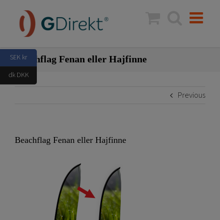
Skip
to
content
SEK kr
Beachflag Fenan eller Hajfinne
dk DKK
Previous
Beachflag Fenan eller Hajfinne