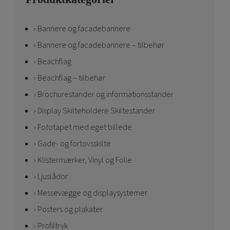
Bannere og facadebannere
Bannere og facadebannere – tilbehør
Beachflag
Beachflag – tilbehør
Brochurestander og informationsstander
Display Skilteholdere Skiltestander
Fototapet med eget billede
Gade- og fortovsskilte
Klistermærker, Vinyl og Folie
Ljuslådor
Messevægge og displaysystemer
Posters og plakater
Profiltryk