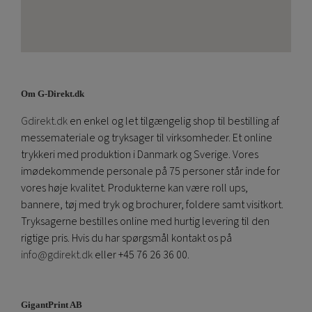
Om G-Direkt.dk
Gdirekt.dk
en enkel og let tilgængelig shop til bestilling af
messemateriale og tryksager til virksomheder. Et online
trykkeri med produktion i Danmark og Sverige. Vores
imødekommende personale på 75 personer står inde for
vores høje kvalitet. Produkterne kan være roll ups,
bannere, tøj med tryk og brochurer, foldere samt visitkort.
Tryksagerne bestilles online med hurtig levering til den
rigtige pris. Hvis du har spørgsmål kontakt os på
info@gdirekt.dk
eller +45 76 26 36 00.
GigantPrint AB