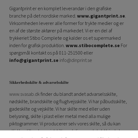
Gigantprint er en komplet leverandør i den grafiske
branche på det nordiske marked.
www.gigantprint.se
.
Virksomheden leverer alle former for trykte medier og er
en af ​​de største aktører på markedet. Vi er en del af
trykkeriet Stibo Complete og kalder os et supermarked
inden for grafisk produktion.
www.stibocomplete.se
For
spørgsmål kontakt os på 011-251500 eller
info@gigantprint.se
info@dinprint.se
Sikkerhedsskilte & advarselsskilte
www.svasab.dk
finder du blandt andet advarselsskilte,
nødskilte, brandskilte og flugtvejsskilte. Vi har påbudsskilte,
gadeskilte og vejskilte. Vi har skilte med eller uden
belysning, skilte i plast eller metal med alla mulige
piktogrammer. Vi producerer selv vores skilte, så du kan
altid bestille et specialskilt med din egen tekst. Hvis du har