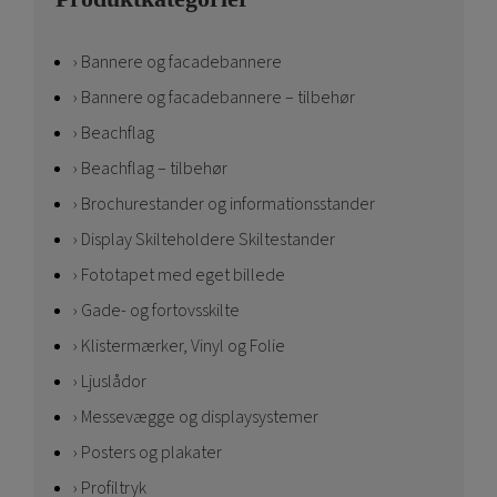
Bannere og facadebannere
Bannere og facadebannere – tilbehør
Beachflag
Beachflag – tilbehør
Brochurestander og informationsstander
Display Skilteholdere Skiltestander
Fototapet med eget billede
Gade- og fortovsskilte
Klistermærker, Vinyl og Folie
Ljuslådor
Messevægge og displaysystemer
Posters og plakater
Profiltryk