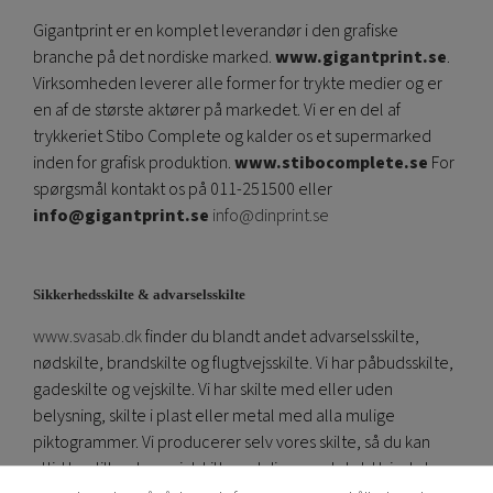
Gigantprint er en komplet leverandør i den grafiske
branche på det nordiske marked.
www.gigantprint.se
.
Virksomheden leverer alle former for trykte medier og er
en af ​​de største aktører på markedet. Vi er en del af
trykkeriet Stibo Complete og kalder os et supermarked
inden for grafisk produktion.
www.stibocomplete.se
For
spørgsmål kontakt os på 011-251500 eller
info@gigantprint.se
info@dinprint.se
Sikkerhedsskilte & advarselsskilte
www.svasab.dk
finder du blandt andet advarselsskilte,
nødskilte, brandskilte og flugtvejsskilte. Vi har påbudsskilte,
gadeskilte og vejskilte. Vi har skilte med eller uden
belysning, skilte i plast eller metal med alla mulige
piktogrammer. Vi producerer selv vores skilte, så du kan
altid bestille et specialskilt med din egen tekst. Hvis du har