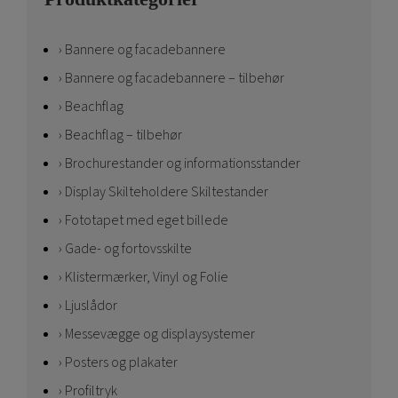
Bannere og facadebannere
Bannere og facadebannere – tilbehør
Beachflag
Beachflag – tilbehør
Brochurestander og informationsstander
Display Skilteholdere Skiltestander
Fototapet med eget billede
Gade- og fortovsskilte
Klistermærker, Vinyl og Folie
Ljuslådor
Messevægge og displaysystemer
Posters og plakater
Profiltryk