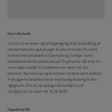
Om G-Direkt.dk
Gdirekt.dk
en enkel og let tilgængelig shop til bestilling af
messemateriale og tryksager til virksomheder. Et online
trykkeri med produktion i Danmark og Sverige. Vores
imødekommende personale på 75 personer står inde for
vores høje kvalitet. Produkterne kan være roll ups,
bannere, tøj med tryk og brochurer, foldere samt visitkort.
Tryksagerne bestilles online med hurtig levering til den
rigtige pris. Hvis du har spørgsmål kontakt os på
info@gdirekt.dk
eller +45 76 26 36 00.
GigantPrint AB