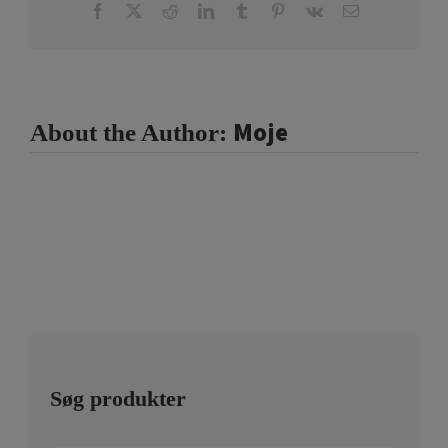
Facebook
X
Reddit
LinkedIn
Tumblr
Pinterest
Vk
Email
Moje
About the Author:
Søg produkter