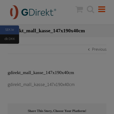
Skip
to
content
SEK kr
gdirekt_mall_kasse_147x190x40cm
dk DKK
Previous
gdirekt_mall_kasse_147x190x40cm
gdirekt_mall_kasse_147x190x40cm
Share This Story, Choose Your Platform!