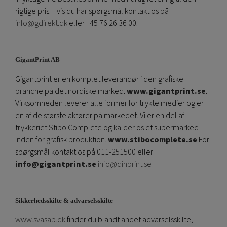
rigtige pris. Hvis du har spørgsmål kontakt os på
info@gdirekt.dk
eller +45 76 26 36 00.
GigantPrint AB
Gigantprint er en komplet leverandør i den grafiske
branche på det nordiske marked.
www.gigantprint.se
.
Virksomheden leverer alle former for trykte medier og er
en af ​​de største aktører på markedet. Vi er en del af
trykkeriet Stibo Complete og kalder os et supermarked
inden for grafisk produktion.
www.stibocomplete.se
For
spørgsmål kontakt os på 011-251500 eller
info@gigantprint.se
info@dinprint.se
Sikkerhedsskilte & advarselsskilte
www.svasab.dk
finder du blandt andet advarselsskilte,