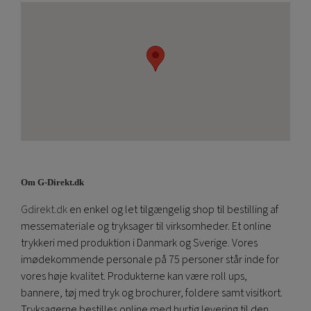
Om G-Direkt.dk
Gdirekt.dk
en enkel og let tilgængelig shop til bestilling af
messemateriale og tryksager til virksomheder. Et online
trykkeri med produktion i Danmark og Sverige. Vores
imødekommende personale på 75 personer står inde for
vores høje kvalitet. Produkterne kan være roll ups,
bannere, tøj med tryk og brochurer, foldere samt visitkort.
Tryksagerne bestilles online med hurtig levering til den