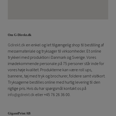
Om G-Direkt.dk
Gdirekt.dk
en enkel og let tilgængelig shop til bestilling af
messemateriale og tryksager til virksomheder. Et online
trykkeri med produktion i Danmark og Sverige. Vores
imødekommende personale på 75 personer står inde for
vores høje kvalitet. Produkterne kan være roll ups,
bannere, tøj med tryk og brochurer, foldere samt visitkort.
Tryksagerne bestilles online med hurtig levering til den
rigtige pris. Hvis du har spørgsmål kontakt os på
info@gdirekt.dk
eller +45 76 26 36 00.
GigantPrint AB