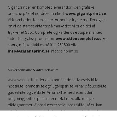
Gigantprint er en komplet leverandør i den grafiske
branche på det nordiske marked.
www.gigantprint.se
.
Virksomheden leverer alle former for trykte medier og er
en af ​​de største aktører på markedet. Vi er en del af
trykkeriet Stibo Complete og kalder os et supermarked
inden for grafisk produktion.
www.stibocomplete.se
For
spørgsmål kontakt os på 011-251500 eller
info@gigantprint.se
info@dinprint.se
Sikkerhedsskilte & advarselsskilte
www.svasab.dk
finder du blandt andet advarselsskilte,
nødskilte, brandskilte og flugtvejsskilte. Vi har påbudsskilte,
gadeskilte og vejskilte. Vi har skilte med eller uden
belysning, skilte i plast eller metal med alla mulige
piktogrammer. Vi producerer selv vores skilte, så du kan
altid bestille et specialskilt med din egen tekst. Hvis du har