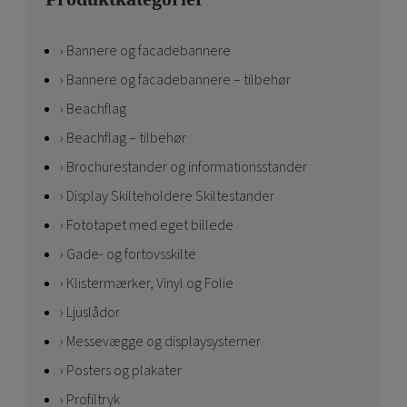
Bannere og facadebannere
Bannere og facadebannere – tilbehør
Beachflag
Beachflag – tilbehør
Brochurestander og informationsstander
Display Skilteholdere Skiltestander
Fototapet med eget billede
Gade- og fortovsskilte
Klistermærker, Vinyl og Folie
Ljuslådor
Messevægge og displaysystemer
Posters og plakater
Profiltryk