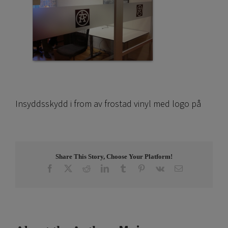
Insyddsskydd i from av frostad vinyl med logo på
Share This Story, Choose Your Platform!
Facebook
X
Reddit
LinkedIn
Tumblr
Pinterest
Vk
Email