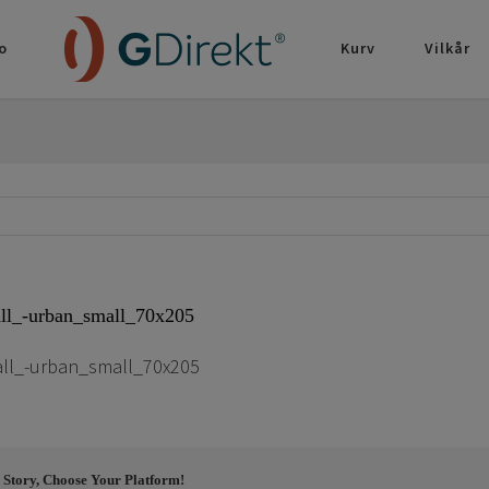
o
Kurv
Vilkår
ll_-urban_small_70x205
all_-urban_small_70x205
 Story, Choose Your Platform!