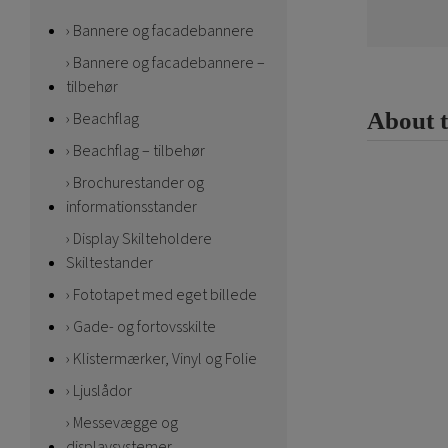
Bannere og facadebannere
Bannere og facadebannere –
tilbehør
About 
Beachflag
Beachflag – tilbehør
Brochurestander og
informationsstander
Display Skilteholdere
Skiltestander
Fototapet med eget billede
Gade- og fortovsskilte
Klistermærker, Vinyl og Folie
Ljuslådor
Messevægge og
displaysystemer