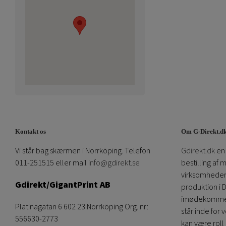
Kontakt os
Om G-Direkt.d
Vi står bag skærmen i Norrköping. Telefon
Gdirekt.dk
en 
011-251515 eller mail
info@gdirekt.se
bestilling af 
virksomheder.
Gdirekt/GigantPrint AB
produktion i 
imødekommen
Platinagatan 6 602 23 Norrköping Org. nr:
står inde for 
556630-2773
kan være roll