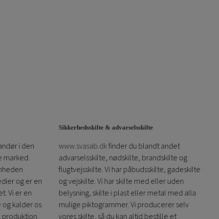
Sikkerhedsskilte & advarselsskilte
andør i den
www.svasab.dk
finder du blandt andet
ke marked.
advarselsskilte, nødskilte, brandskilte og
omheden
flugtvejsskilte. Vi har påbudsskilte, gadeskilte
edier og er en
og vejskilte. Vi har skilte med eller uden
t. Vi er en
belysning, skilte i plast eller metal med alla
e og kalder os
mulige piktogrammer. Vi producerer selv
k produktion.
vores skilte, så du kan altid bestille et