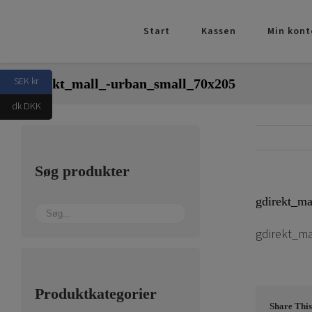
Skip
to
Start
Kassen
Min kont
content
SEK kr
gdirekt_mall_-urban_small_70x205
dk DKK
Søg produkter
gdirekt_ma
gdirekt_m
Produktkategorier
Share This