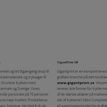
k
GigantPrint AB
enkel og let tilgængelig shop til
Gigantprint er en komplet lever
messemateriale og tryksager til
grafiske branche på det nordis
 Et online trykkeri med
www.gigantprint.se
. Virks
Danmark og Sverige. Vores
leverer alle former for trykte m
de personale på 75 personer
af ​​de største aktører på markede
vores høje kvalitet. Produkterne
del af trykkeriet Stibo Complet
 ups, bannere, tøj med tryk og
et supermarked inden for grafis