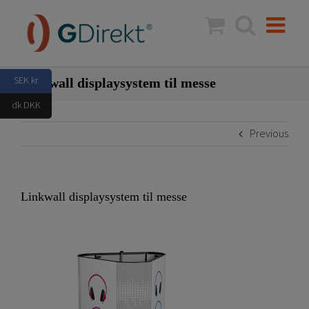
Skip
to
content
SEK kr
Linkwall displaysystem til messe
dk DKK
Previous
Linkwall displaysystem til messe