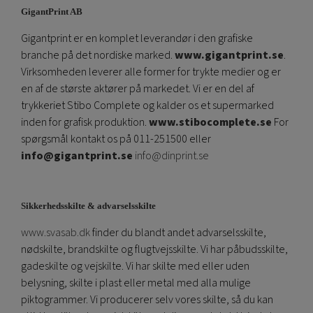
GigantPrint AB
Gigantprint er en komplet leverandør i den grafiske
branche på det nordiske marked.
www.gigantprint.se
.
Virksomheden leverer alle former for trykte medier og er
en af ​​de største aktører på markedet. Vi er en del af
trykkeriet Stibo Complete og kalder os et supermarked
inden for grafisk produktion.
www.stibocomplete.se
For
spørgsmål kontakt os på 011-251500 eller
info@gigantprint.se
info@dinprint.se
Sikkerhedsskilte & advarselsskilte
www.svasab.dk
finder du blandt andet advarselsskilte,
nødskilte, brandskilte og flugtvejsskilte. Vi har påbudsskilte,
gadeskilte og vejskilte. Vi har skilte med eller uden
belysning, skilte i plast eller metal med alla mulige
piktogrammer. Vi producerer selv vores skilte, så du kan