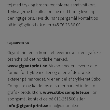
tøj med tryk og brochurer, foldere samt visitkort.
Tryksagerne bestilles online med hurtig levering til
den rigtige pris. Hvis du har spørgsmål kontakt os
på
info@gdirekt.dk
eller +45 76 26 36 00.
GigantPrint AB
Gigantprint er en komplet leverandør i den grafiske
branche på det nordiske marked.
www.gigantprint.se
. Virksomheden leverer alle
former for trykte medier og er en af ​​de største
aktører på markedet. Vi er en del af trykkeriet Stibo
Complete og kalder os et supermarked inden for
grafisk produktion.
www.stibocomplete.se
For
spørgsmål kontakt os på 011-251500 eller
info@gigantprint.se
info@dinprint.se