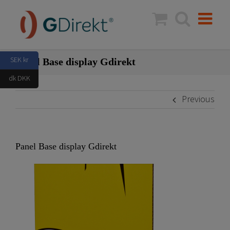
Skip
to
content
SEK kr
Panel Base display Gdirekt
dk DKK
Previous
Panel Base display Gdirekt