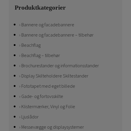
Produktkategorier
Bannere og facadebannere
Bannere og facadebannere – tilbehør
Beachflag
Beachflag – tilbehør
Brochurestander og informationsstander
Display Skilteholdere Skiltestander
Fototapet med eget billede
Gade- og fortovsskilte
Klistermærker, Vinyl og Folie
Ljuslådor
Messevægge og displaysystemer