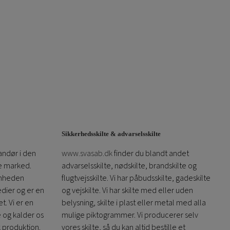
Sikkerhedsskilte & advarselsskilte
andør i den
www.svasab.dk
finder du blandt andet
ke marked.
advarselsskilte, nødskilte, brandskilte og
omheden
flugtvejsskilte. Vi har påbudsskilte, gadeskilte
edier og er en
og vejskilte. Vi har skilte med eller uden
t. Vi er en
belysning, skilte i plast eller metal med alla
e og kalder os
mulige piktogrammer. Vi producerer selv
k produktion.
vores skilte, så du kan altid bestille et