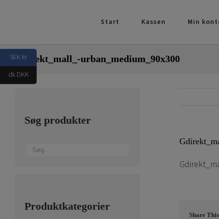
Skip
to
Start
Kassen
Min kont
content
SEK kr
Gdirekt_mall_-urban_medium_90x300
dk DKK
Søg produkter
Gdirekt_m
Gdirekt_m
Produktkategorier
Share This