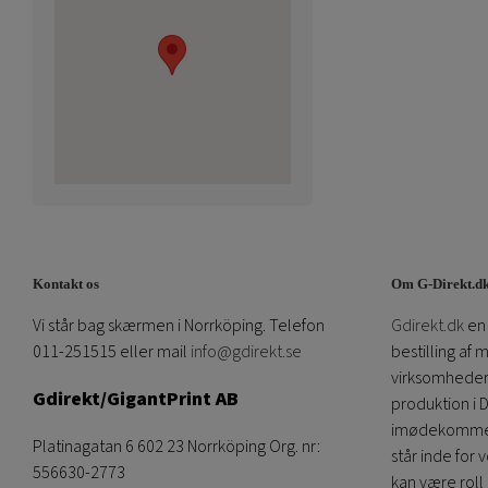
Kontakt os
Om G-Direkt.d
Vi står bag skærmen i Norrköping. Telefon
Gdirekt.dk
en 
011-251515 eller mail
info@gdirekt.se
bestilling af 
virksomheder.
Gdirekt/GigantPrint AB
produktion i 
imødekommen
Platinagatan 6 602 23 Norrköping Org. nr:
står inde for 
556630-2773
kan være roll