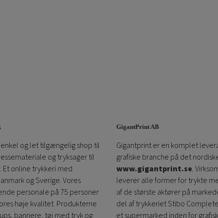
k
GigantPrint AB
enkel og let tilgængelig shop til
Gigantprint er en komplet lever
messemateriale og tryksager til
grafiske branche på det nordis
 Et online trykkeri med
www.gigantprint.se
. Virks
Danmark og Sverige. Vores
leverer alle former for trykte m
de personale på 75 personer
af ​​de største aktører på markede
vores høje kvalitet. Produkterne
del af trykkeriet Stibo Complet
 ups, bannere, tøj med tryk og
et supermarked inden for grafis