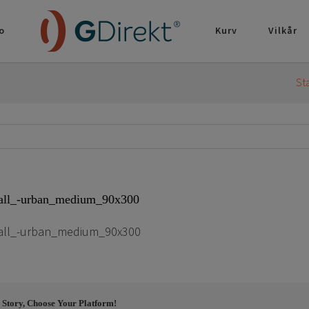
o
Kurv
Vilkår
St
all_-urban_medium_90x300
all_-urban_medium_90x300
 Story, Choose Your Platform!