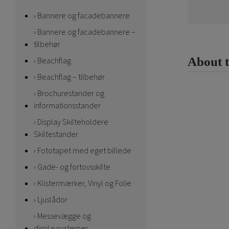
Bannere og facadebannere
Bannere og facadebannere –
tilbehør
About 
Beachflag
Beachflag – tilbehør
Brochurestander og
informationsstander
Display Skilteholdere
Skiltestander
Fototapet med eget billede
Gade- og fortovsskilte
Klistermærker, Vinyl og Folie
Ljuslådor
Messevægge og
displaysystemer