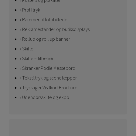
Posters og plakater
Profiltryk
Rammer til fotobilleder
Reklamestander og butiksdisplays
Rollup og roll up banner
Skilte
Skilte – tilbehør
Skranker Podie Messebord
Tekstiltryk og scenetæpper
Tryksager Visitkort Brochurer
Udendørsskilte og expo