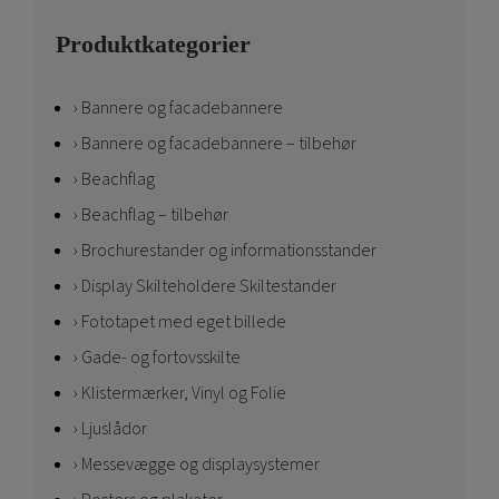
Produktkategorier
Bannere og facadebannere
Bannere og facadebannere – tilbehør
Beachflag
Beachflag – tilbehør
Brochurestander og informationsstander
Display Skilteholdere Skiltestander
Fototapet med eget billede
Gade- og fortovsskilte
Klistermærker, Vinyl og Folie
Ljuslådor
Messevægge og displaysystemer