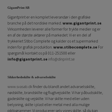
GigantPrint AB
Gigantprint er en komplet leverandør i den grafiske
branche på det nordiske marked.
www.gigantprint.se
.
Virksomheden leverer alle former for trykte medier og er
en af ​​de største aktører på markedet. Vi er en del af
trykkeriet Stibo Complete og kalder os et supermarked
inden for grafisk produktion.
www.stibocomplete.se
For
spørgsmål kontakt os på 011-251500 eller
info@gigantprint.se
info@dinprint.se
Sikkerhedsskilte & advarselsskilte
www.svasab.dk
finder du blandt andet advarselsskilte,
nødskilte, brandskilte og flugtvejsskilte. Vi har påbudsskilte,
gadeskilte og vejskilte. Vi har skilte med eller uden
belysning, skilte i plast eller metal med alla mulige
piktogrammer. Vi producerer selv vores skilte, så du kan