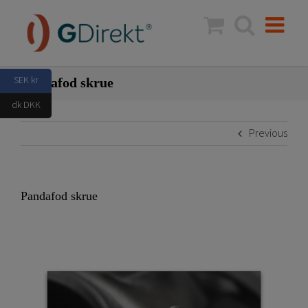
Skip
to
content
SEK kr
Pandafod skrue
dk DKK
Previous
Pandafod skrue